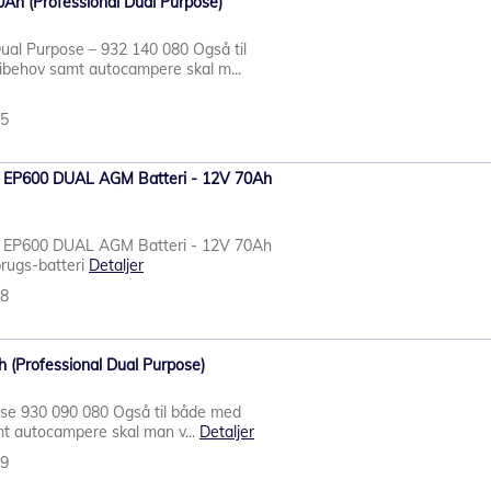
Ah (Professional Dual Purpose)
al Purpose – 932 140 080 Også til
behov samt autocampere skal m...
85
re EP600 DUAL AGM Batteri - 12V 70Ah
re EP600 DUAL AGM Batteri - 12V 70Ah
brugs-batteri
Detaljer
78
 (Professional Dual Purpose)
ose 930 090 080 Også til både med
t autocampere skal man v...
Detaljer
79