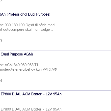
57
Ah (Professional Dual Purpose)
ose 930 180 100 Også til både med
t autocampere skal man vælge ...
73
 (Dual Purpose AGM)
ose AGM 840 060 068 Til
d moderate energibehov kan VARTA®
54
re EP800 DUAL AGM Batteri - 12V 95Ah
re EP800 DUAL AGM Batteri - 12V 95Ah