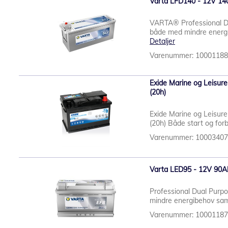
Varta LFD140 - 12V 140
VARTA® Professional Du
både med mindre energi
Detaljer
Varenummer: 1000118
Exide Marine og Leisu
(20h)
Exide Marine og Leisu
(20h) Både start og for
Varenummer: 1000340
Varta LED95 - 12V 90Ah
Professional Dual Purp
mindre energibehov sam
Varenummer: 1000118