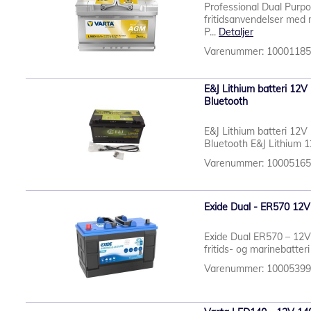
Professional Dual Purp
fritidsanvendelser me
P...
Detaljer
Varenummer: 1000118
E&J Lithium batteri 12
Bluetooth
E&J Lithium batteri 12
Bluetooth E&J Lithium 
Varenummer: 1000516
Exide Dual - ER570 12
Exide Dual ER570 – 12V 
fritids- og marinebatteri 
Varenummer: 1000539