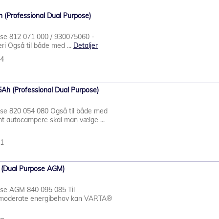
 (Professional Dual Purpose)
ose 812 071 000 / 930075060 -
ri Også til både med ...
Detaljer
74
Ah (Professional Dual Purpose)
ose 820 054 080 Også til både med
t autocampere skal man vælge ...
81
 (Dual Purpose AGM)
ose AGM 840 095 085 Til
d moderate energibehov kan VARTA®