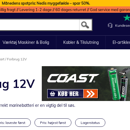
Månedens spotpris: Nedis myggefælde – spar 50%.
illig fragt // Levering 1-2 dage // 60 dages returret // God service med garan
Kundeser
Værktøj Maskiner & Bolig
Kabler & Tilslutning
El-artikle
art / Forbrug 12V
rug 12V
rekt marinebatteri er en vigtig del til søs.
ris: laveste først
Pris: højest først
Lagerstatus