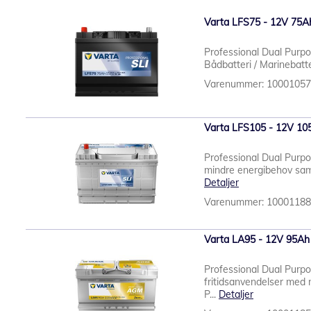
Varta LFS75 - 12V 75Ah
Professional Dual Purp
Bådbatteri / Marinebatte
Varenummer: 1000105
Varta LFS105 - 12V 105
Professional Dual Purp
mindre energibehov sam
Detaljer
Varenummer: 1000118
Varta LA95 - 12V 95Ah
Professional Dual Purp
fritidsanvendelser me
P...
Detaljer