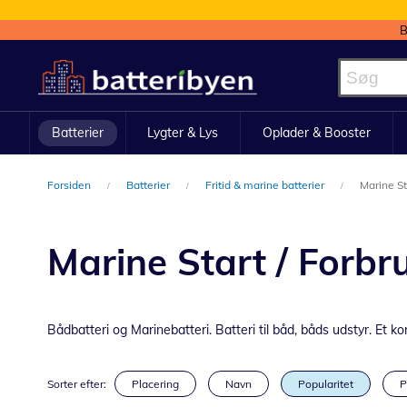
B
Skip
to
Content
Batterier
Lygter & Lys
Oplader & Booster
Forsiden
Batterier
Fritid & marine batterier
Marine St
Marine Start / Forb
Bådbatteri og Marinebatteri. Batteri til båd, båds udstyr. Et kor
Sorter efter:
Placering
Navn
Popularitet
P