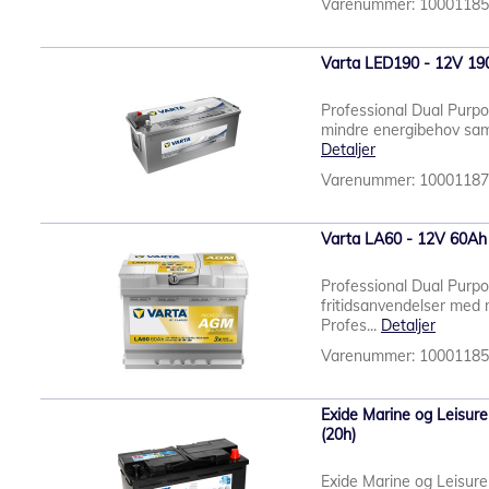
Varenummer: 1000118
Varta LED190 - 12V 190
Professional Dual Purp
mindre energibehov sam
Detaljer
Varenummer: 1000118
Varta LA60 - 12V 60Ah
Professional Dual Purp
fritidsanvendelser me
Profes...
Detaljer
Varenummer: 1000118
Exide Marine og Leisu
(20h)
Exide Marine og Leisu