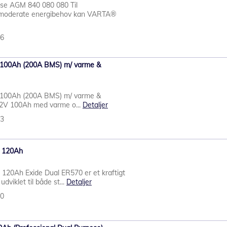
ose AGM 840 080 080 Til
d moderate energibehov kan VARTA®
56
V 100Ah (200A BMS) m/ varme &
V 100Ah (200A BMS) m/ varme &
12V 100Ah med varme o...
Detaljer
53
V 120Ah
120Ah Exide Dual ER570 er et kraftigt
udviklet til både st...
Detaljer
90