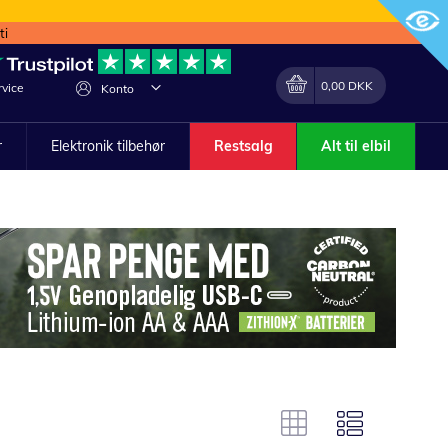
ti
Min indkøbskurv
Lave
0,00 DKK
vice
Konto
om
r
Elektronik tilbehør
Restsalg
Alt til elbil