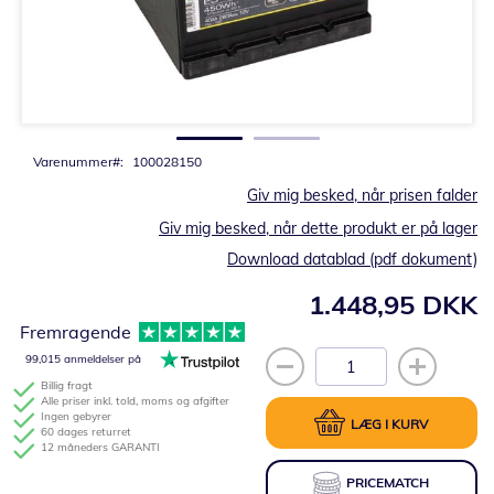
Gå
til
starten
af
billedgalleriet
Varenummer
100028150
Giv mig besked, når prisen falder
Giv mig besked, når dette produkt er på lager
Download datablad (pdf dokument)
1.448,95 DKK
Fremragende
99,015 anmeldelser på
Billig fragt
Alle priser inkl. told, moms og afgifter
Ingen gebyrer
LÆG I KURV
60 dages returret
12 måneders GARANTI
PRICEMATCH