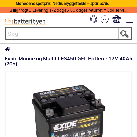
Månedens spotpris: Nedis myggefælde – spar 50%.
Billig fragt // Levering 1-2 dage // 60 dages returret // God service med garanti
Min indkøbs
Exide Marine og Multifit ES450 GEL Batteri - 12V 40Ah
(20h)
Gå
til
slutningen
af
billedgalleriet