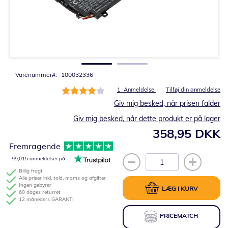
Gå
til
starten
af
billedgalleriet
Varenummer
100032336
Bedømmelse:
1
Anmeldelse
Tilføj din anmeldelse
80%
Giv mig besked, når prisen falder
Giv mig besked, når dette produkt er på lager
358,95 DKK
Fremragende
99,015 anmeldelser på
Billig fragt
Alle priser inkl. told, moms og afgifter
Ingen gebyrer
LÆG I KURV
60 dages returret
12 måneders GARANTI
PRICEMATCH