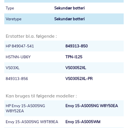
Sekundær batteri
Sekundær batteri
Erstatter bl.a. følgende :
HP 849047-541
849313-850
HSTNN-UB6Y
TPN-I125
VS03XL
VS03052XL
849313-856
VS03052XL-PR
Kan bruges til følgende modeller :
HP Envy 15-AS005NG
Envy 15-AS005NG W8Y50EA
W8Y52EA
Envy 15-AS005NG W9T89EA
Envy 15-AS005WM