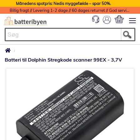
Månedens spotpris: Nedis myggefælde – spar 50%.
Billig fragt // Levering 1-2 dage // 60 dages returret // God service med garanti
Min indkøbs
Batteri til Dolphin Stregkode scanner 99EX - 3,7V
Gå
til
slutningen
af
billedgalleriet