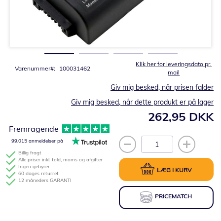
Gå
til
starten
af
billedgalleriet
Klik her for leveringsdato pr.
Varenummer
100031462
mail
Giv mig besked, når prisen falder
Giv mig besked, når dette produkt er på lager
262,95 DKK
Fremragende
99,015 anmeldelser på
Billig fragt
Alle priser inkl. told, moms og afgifter
Ingen gebyrer
LÆG I KURV
60 dages returret
12 måneders GARANTI
PRICEMATCH