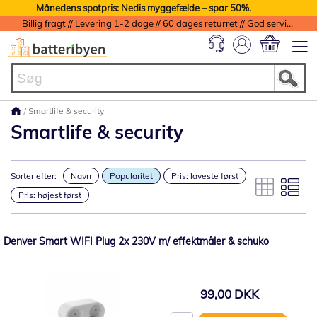
Månedens spotpris: Nedis myggefælde – spar 50%.
Billig fragt // Levering 1-2 dage // 60 dages returret // God service med garanti
Min indkøbs
Smartlife & security
Smartlife & security
Sorter efter:
Navn
Popularitet
Pris: laveste først
Pris: højest først
Denver Smart WIFI Plug 2x 230V m/ effektmåler & schuko
99,00 DKK