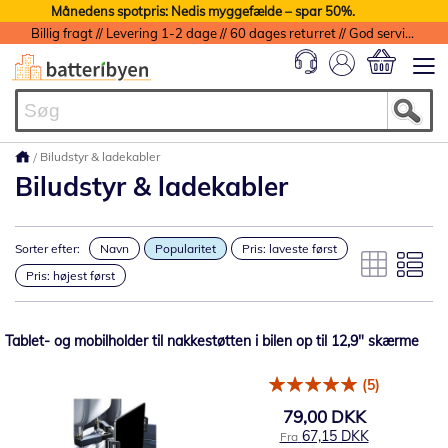
Månedens spotpris: Nedis myggefælde – spar 50%.
Billig fragt // Levering 1-2 dage // 60 dages returret // God service med garanti
Min indkøbs
Biludstyr & ladekabler
Biludstyr & ladekabler
Sorter efter:
Navn
Popularitet
Pris: laveste først
Pris: højest først
Tablet- og mobilholder til nakkestøtten i bilen op til 12,9" skærme
(5)
79,00 DKK
67,15 DKK
Fra