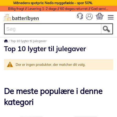
Månedens spotpris: Nedis myggefælde – spar 50%.
Billig fragt // Levering 1-2 dage // 60 dages returret // God service med garanti
Min indkøbs
Top 10 lygter til julegaver
Top 10 lygter til julegaver
Der er ingen produkter, der matcher dit valg.
De meste populære i denne
kategori