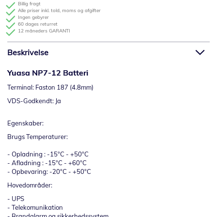
Billig fragt
Alle priser inkl. told, moms og afgifter
Ingen gebyrer
60 dages returret
12 måneders GARANTI
Beskrivelse
Yuasa NP7-12 Batteri
Terminal: Faston 187 (4.8mm)
VDS-Godkendt: Ja
Egenskaber:
Brugs Temperaturer:
- Opladning : -15°C - +50°C
- Afladning : -15°C - +60°C
- Opbevaring: -20°C - +50°C
Hovedområder:
- UPS
- Telekomunikation
- Brandalarm og sikkerhedssystem