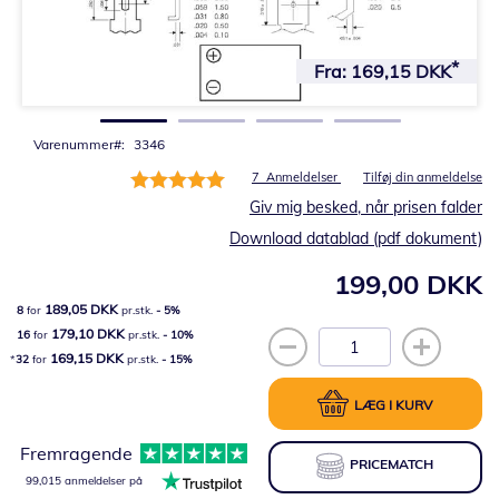
Gå
til
Fra:
169,15 DKK
starten
af
billedgalleriet
Varenummer
3346
Bedømmelse:
7
Anmeldelser
Tilføj din anmeldelse
100%
Giv mig besked, når prisen falder
Download datablad (pdf dokument)
199,00 DKK
189,05 DKK
8
for
pr.stk.
-
5
%
179,10 DKK
16
for
pr.stk.
-
10
%
169,15 DKK
32
for
pr.stk.
-
15
%
LÆG I KURV
Fremragende
PRICEMATCH
99,015 anmeldelser på