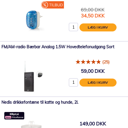
69,00 DKK
Tilbudspris
34,50 DKK
LÆG I KURV
FM/AM-radio Bærbar Analog 1.5W Hovedtelefonudgang Sort
(25)
59,00 DKK
LÆG I KURV
Nedis drikkefontæne til katte og hunde, 2l.
149,00 DKK