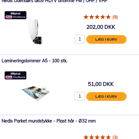
Nedis Udendørs aktiv HDTV antenne FM / UHF / VHF
(9)
202,00 DKK
LÆG I KURV
Lamineringslommer A5 - 100 stk.
51,00 DKK
LÆG I KURV
Nedis Parket mundstykke - Plast hår - Ø32 mm
(3)