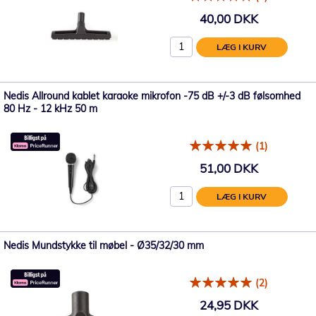
40,00 DKK
LÆG I KURV
Nedis Allround kablet karaoke mikrofon -75 dB +/-3 dB følsomhed
80 Hz - 12 kHz 50 m
(1)
51,00 DKK
LÆG I KURV
Nedis Mundstykke til møbel - Ø35/32/30 mm
(2)
24,95 DKK