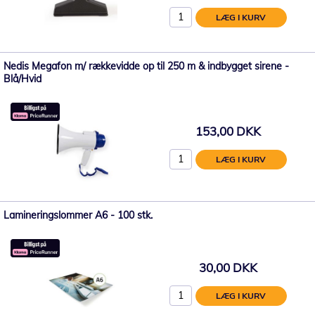
LÆG I KURV
Nedis Megafon m/ rækkevidde op til 250 m & indbygget sirene -
Blå/Hvid
153,00 DKK
LÆG I KURV
Lamineringslommer A6 - 100 stk.
30,00 DKK
LÆG I KURV