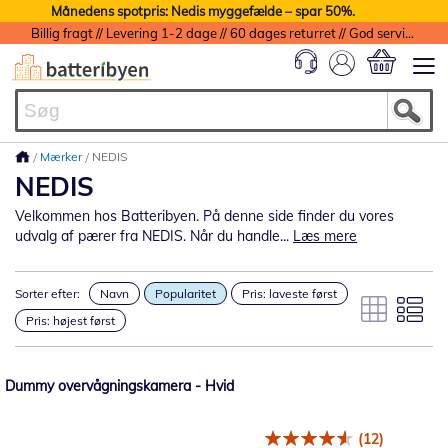
Månedens spotpris: Nedis myggefælde – spar 50%.
Billig fragt // Levering 1-2 dage // 60 dages returret // God service med garanti
Min indkøbs
Mærker
NEDIS
NEDIS
Velkommen hos Batteribyen. På denne side finder du vores
udvalg af pærer fra NEDIS. Når du handle...
Læs mere
Sorter efter:
Navn
Popularitet
Pris: laveste først
Pris: højest først
Dummy overvågningskamera - Hvid
(12)