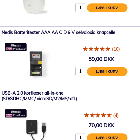
LÆG I KURV
Nedis Batteritester AAA AA C D 9 V sølvdioxid knapcelle
(10)
59,00 DKK
LÆG I KURV
USB-A 2.0 kortlæser all-in-one
(SD/SDHC/MMC/microSD/M2/MS/mfl.)
(4)
70,00 DKK
LÆG I KURV