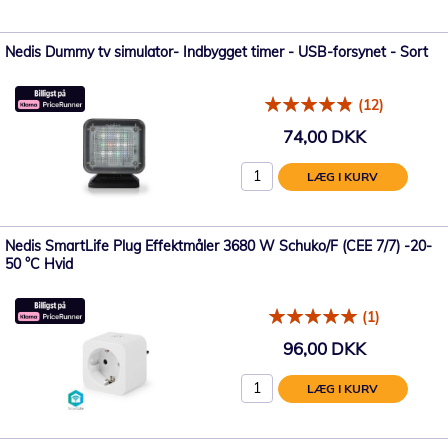
Nedis Dummy tv simulator- Indbygget timer - USB-forsynet - Sort
(12)
74,00 DKK
LÆG I KURV
Nedis SmartLife Plug Effektmåler 3680 W Schuko/F (CEE 7/7) -20-
50 °C Hvid
(1)
96,00 DKK
LÆG I KURV