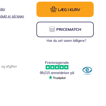
lder
LÆG I KURV
dukt er på lager
PRICEMATCH
Har du set varen billigere?
Fremragende
s og afgifter
99,015 anmeldelser på