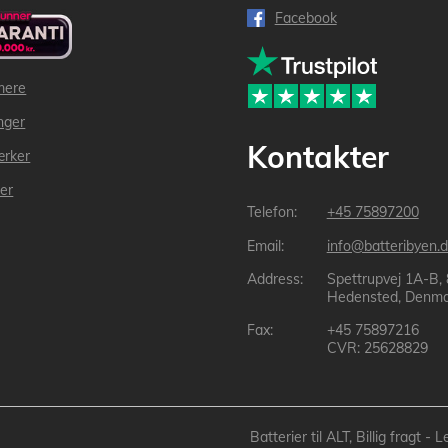
Facebook
mere
inger
Kontakter
ærker
der
+45 75897200
info@batteribyen.d
Spettrupvej 1A-B,
Hedensted, Denma
+45 75897216
CVR: 25628829
Batterier til ALT, Billig fragt 