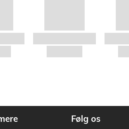
mere
Følg os