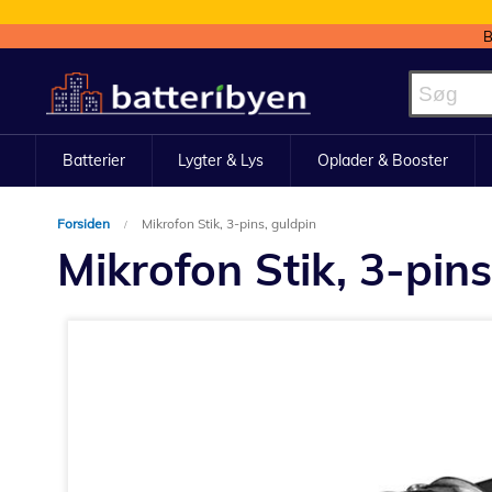
B
Skip
to
Content
Batterier
Lygter & Lys
Oplader & Booster
Forsiden
Mikrofon Stik, 3-pins, guldpin
Mikrofon Stik, 3-pins
Gå
til
slutningen
af
billedgalleriet