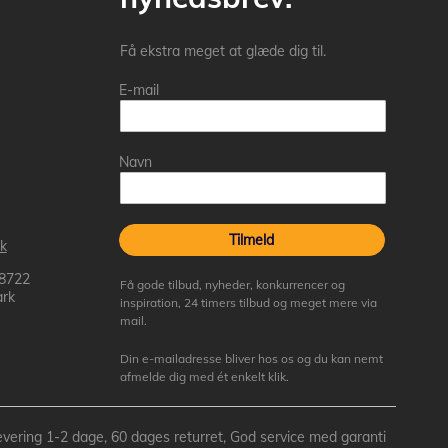
Få ekstra meget at glæde dig til.
E-mail
Navn
Tilmeld
k
 8722
Få gode tilbud, nyheder, konkurrencer og
rk
inspiration, 24 timers tilbud og meget mere via
mail.
Din e-mailadresse bliver hos os og du kan nemt
afmelde dig med ét enkelt klik.
- Levering 1-2 dage, 60 dages returret, God service med garanti