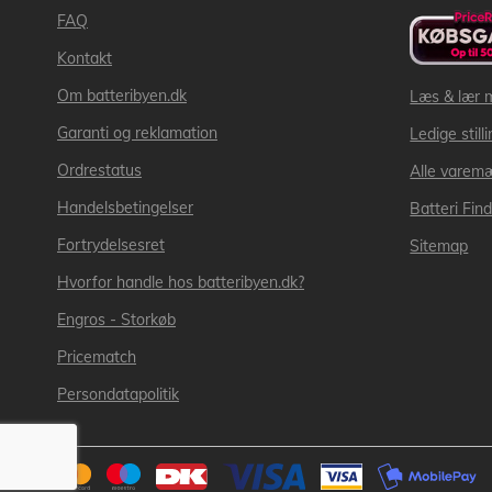
FAQ
Kontakt
Om batteribyen.dk
Læs & lær 
Garanti og reklamation
Ledige still
Ordrestatus
Alle varem
Handelsbetingelser
Batteri Fin
Fortrydelsesret
Sitemap
Hvorfor handle hos batteribyen.dk?
Engros - Storkøb
Pricematch
Persondatapolitik