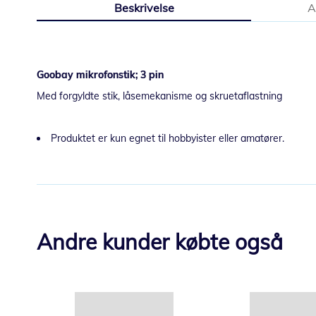
Beskrivelse
A
starten
af
billedgalleriet
Goobay mikrofonstik; 3 pin
Med forgyldte stik, låsemekanisme og skruetaflastning
Produktet er kun egnet til hobbyister eller amatører.
Andre kunder købte også