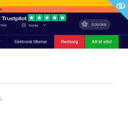
ti
Min indkøbskurv
Lave
0,00 DKK
vice
Konto
om
r
Elektronik tilbehør
Restsalg
Alt til elbil
.