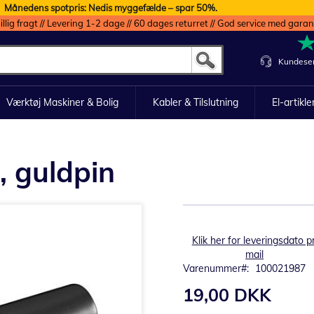
Månedens spotpris: Nedis myggefælde – spar 50%.
illig fragt // Levering 1-2 dage // 60 dages returret // God service med garan
Kundeser
Værktøj Maskiner & Bolig
Kabler & Tilslutning
El-artikle
, guldpin
Klik her for leveringsdato pr
mail
Varenummer
100021987
19,00 DKK