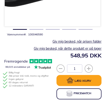
Gå
til
starten
af
billedgalleriet
Varenummer
100046590
Giv mig besked, når prisen falder
Giv mig besked, når dette produkt er på lager
548,95 DKK
Fremragende
99,015 anmeldelser på
Billig fragt
Alle priser inkl. told, moms og afgifter
Ingen gebyrer
LÆG I KURV
60 dages returret
12 måneders GARANTI
PRICEMATCH