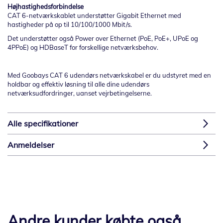
Højhastighedsforbindelse
CAT 6-netværkskablet understøtter Gigabit Ethernet med
hastigheder på op til 10/100/1000 Mbit/s.
Det understøtter også Power over Ethernet (PoE, PoE+, UPoE og
4PPoE) og HDBaseT for forskellige netværksbehov.
Med Goobays CAT 6 udendørs netværkskabel er du udstyret med en
holdbar og effektiv løsning til alle dine udendørs
netværksudfordringer, uanset vejrbetingelserne.
Alle specifikationer
Anmeldelser
Andre kunder købte også