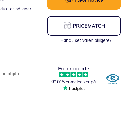
LÆG I KURV
dukt er på lager
PRICEMATCH
Har du set varen billigere?
Fremragende
s og afgifter
99,015 anmeldelser på