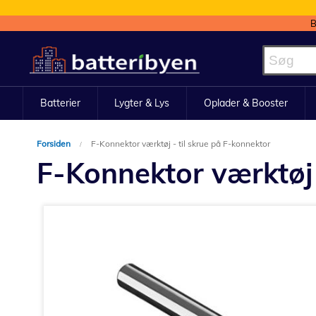
B
Skip
to
Content
Batterier
Lygter & Lys
Oplader & Booster
Forsiden
F-Konnektor værktøj - til skrue på F-konnektor
F-Konnektor værktøj 
Gå
til
slutningen
af
billedgalleriet