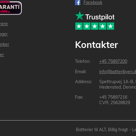
Facebook
mere
inger
Kontakter
ærker
der
+45 75897200
info@batteribyen.d
Spettrupvej 1A-B,
Hedensted, Denma
+45 75897216
CVR: 25628829
Batterier til ALT, Billig fragt 