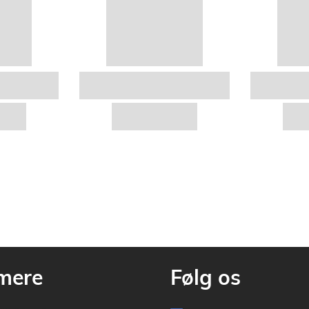
mere
Følg os