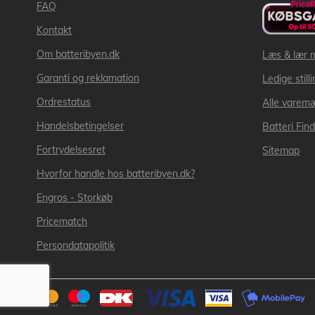
FAQ
Kontakt
Om batteribyen.dk
Læs & lær 
Garanti og reklamation
Ledige still
Ordrestatus
Alle varem
Handelsbetingelser
Batteri Fin
Fortrydelsesret
Sitemap
Hvorfor handle hos batteribyen.dk?
Engros - Storkøb
Pricematch
Persondatapolitik