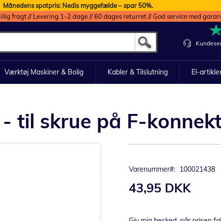
Månedens spotpris: Nedis myggefælde – spar 50%.
illig fragt // Levering 1-2 dage // 60 dages returret // God service med garan
Kundeser
Værktøj Maskiner & Bolig
Kabler & Tilslutning
El-artikle
- til skrue på F-konnek
Varenummer
100021438
43,95 DKK
Giv mig besked, når prisen fa