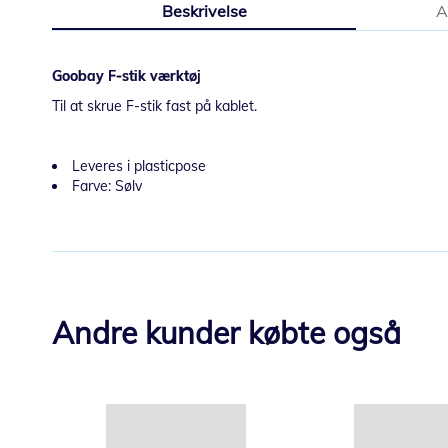
Beskrivelse
A
starten
af
billedgalleriet
Goobay F-stik værktøj
Til at skrue F-stik fast på kablet.
Leveres i plasticpose
Farve: Sølv
Andre kunder købte også