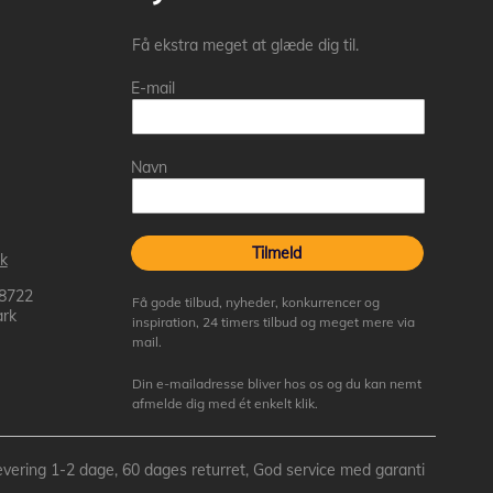
Få ekstra meget at glæde dig til.
E-mail
Navn
Tilmeld
k
 8722
Få gode tilbud, nyheder, konkurrencer og
rk
inspiration, 24 timers tilbud og meget mere via
mail.
Din e-mailadresse bliver hos os og du kan nemt
afmelde dig med ét enkelt klik.
- Levering 1-2 dage, 60 dages returret, God service med garanti