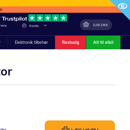
ti
Min indkøbskurv
Lave
0,00 DKK
vice
Konto
om
r
Elektronik tilbehør
Restsalg
Alt til elbil
tor
lder