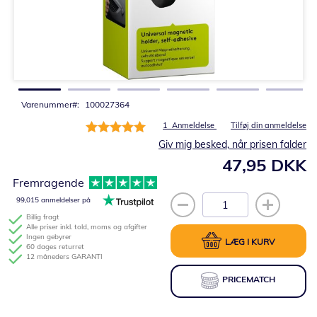
Gå
til
starten
af
billedgalleriet
Varenummer
100027364
Bedømmelse:
1
Anmeldelse
Tilføj din anmeldelse
100%
Giv mig besked, når prisen falder
47,95 DKK
Fremragende
99,015 anmeldelser på
Billig fragt
Alle priser inkl. told, moms og afgifter
Ingen gebyrer
LÆG I KURV
60 dages returret
12 måneders GARANTI
PRICEMATCH