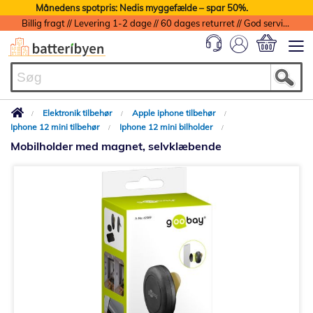
Månedens spotpris: Nedis myggefælde – spar 50%.
Billig fragt // Levering 1-2 dage // 60 dages returret // God service med garanti
Min indkøbs
Elektronik tilbehør
Apple iphone tilbehør
Iphone 12 mini tilbehør
Iphone 12 mini bilholder
Mobilholder med magnet, selvklæbende
Gå
til
slutningen
af
billedgalleriet