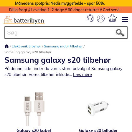
Månedens spotpris: Nedis myggefælde – spar 50%.
Billig fragt // Levering 1-2 dage // 60 dages returret // God service med garanti
Min indkøbs
Elektronik tilbehør
Samsung mobil tilbehør
Samsung galaxy s20 tilbehør
Samsung galaxy s20 tilbehør
På denne side finder du vores store udvalg af Samsung galaxy
s20 tilbehør. Vores tilbehør inklude...
Læs mere
Galaxy s20 kabel
Galaxy s20 billader