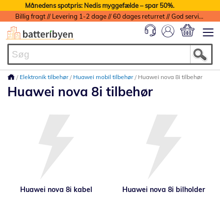
Månedens spotpris: Nedis myggefælde – spar 50%.
Billig fragt // Levering 1-2 dage // 60 dages returret // God service med garanti
Min indkøbs
Elektronik tilbehør
Huawei mobil tilbehør
Huawei nova 8i tilbehør
Huawei nova 8i tilbehør
Huawei nova 8i kabel
Huawei nova 8i bilholder