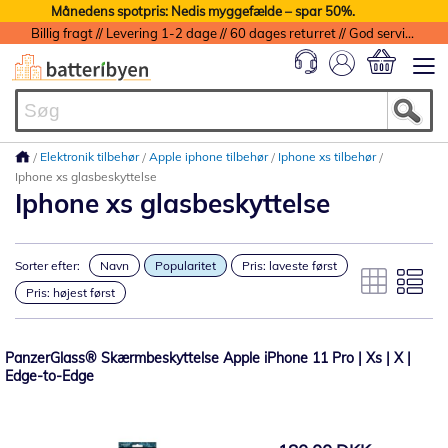
Månedens spotpris: Nedis myggefælde – spar 50%.
Billig fragt // Levering 1-2 dage // 60 dages returret // God service med garanti
Min indkøbs
Elektronik tilbehør
Apple iphone tilbehør
Iphone xs tilbehør
Iphone xs glasbeskyttelse
Iphone xs glasbeskyttelse
Sorter efter:
Navn
Popularitet
Pris: laveste først
Pris: højest først
PanzerGlass® Skærmbeskyttelse Apple iPhone 11 Pro | Xs | X |
Edge-to-Edge