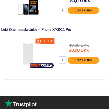
180,00 DKK
LÆG I KURV
Leki Skærmbeskyttelse - iPhone X/XS/11 Pro
40,00 DKK
Tilbudspris
20,00 DKK
LÆG I KURV