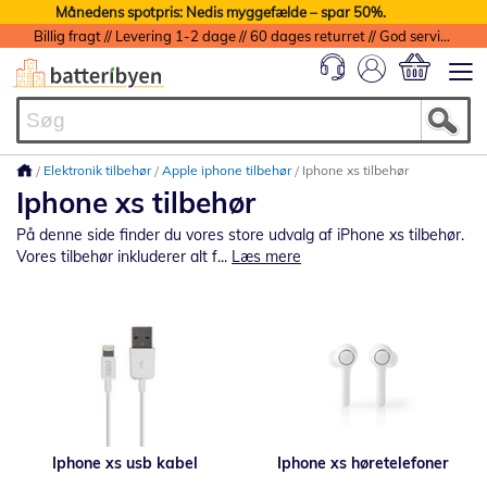
Månedens spotpris: Nedis myggefælde – spar 50%.
Billig fragt // Levering 1-2 dage // 60 dages returret // God service med garanti
Min indkøbs
Elektronik tilbehør
Apple iphone tilbehør
Iphone xs tilbehør
Iphone xs tilbehør
På denne side finder du vores store udvalg af iPhone xs tilbehør.
Vores tilbehør inkluderer alt f...
Læs mere
Iphone xs usb kabel
Iphone xs høretelefoner