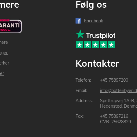
mere
Følg os
Facebook
mere
inger
Kontakter
ærker
der
+45 75897200
info@batteribyen.d
Spettrupvej 1A-B,
Hedensted, Denma
+45 75897216
CVR: 25628829