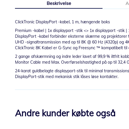
Beskrivelse
A
starten
af
billedgalleriet
ClickTronic DisplayPort -kabel, 1 m, hængende boks
Premium -kabel | 1x displayport -stik <> 1x displayport -stik
DisplayPort -kabel forbinder eksterne skærme og projektorer t
UHD -signaltransmission med op til 8K @ 60 Hz (4320p) og 4
ClickTronic 8K Kabel er G-Sync og Freesync ™ kompatibelt til en
2 gange afskærmning og indre leder lavet af 99,9 % iltfrit kob
Monitor Cable med Max. Overførselshastighed på op til 32,4 G
24-karat guldbelagte displayport-stik til minimal transmission
DisplayPort-stik med mekanisk stik låses løse kontakter.
Andre kunder købte også