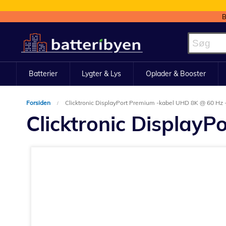
B
Skip
to
Content
Batterier
Lygter & Lys
Oplader & Booster
Forsiden
Clicktronic DisplayPort Premium -kabel UHD 8K @ 60 Hz 
Clicktronic Display
Gå
til
slutningen
af
billedgalleriet