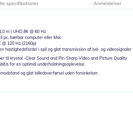
lle specifikationer
Anmeldelser
 | 1,0 m | UHD 8K @ 60 Hz
il pc, bærbar computer eller Mac
K @ 120 Hz (2160p)
 hastighedsfordel i spil og glat transmission af lyd- og videosignaler v
ber til krystal -Clear Sound and Pin-Sharp Video and Picture Quality
bit/s for en optimal underholdningsoplevelse.
smodstand og glat billedoverførsel uden forsinkelser.