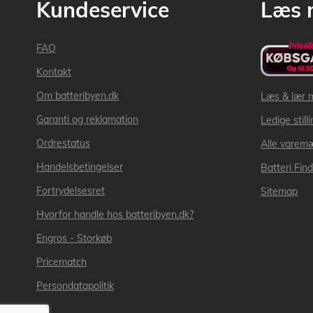
Kundeservice
Læs 
FAQ
Kontakt
Om batteribyen.dk
Læs & lær 
Garanti og reklamation
Ledige still
Ordrestatus
Alle varem
Handelsbetingelser
Batteri Fin
Fortrydelsesret
Sitemap
Hvorfor handle hos batteribyen.dk?
Engros - Storkøb
Pricematch
Persondatapolitik