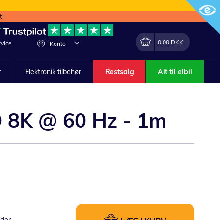
ti
Min indkøbskurv
Lave
0,00 DKK
vice
Konto
om
r
Elektronik tilbehør
Restsalg
Alt til elbil
D 8K @ 60 Hz - 1m
lder