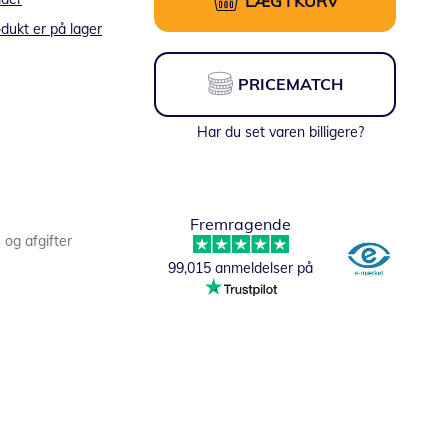
LÆG I KURV
dukt er på lager
PRICEMATCH
Har du set varen billigere?
Fremragende
s og afgifter
99,015 anmeldelser på