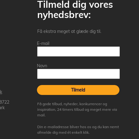
Tilmeld dig vores
nyhedsbrev:
Få ekstra meget at glæde dig til.
E-mail
Navn
Tilmeld
k
 8722
Få gode tilbud, nyheder, konkurrencer og
rk
inspiration, 24 timers tilbud og meget mere via
mail.
Din e-mailadresse bliver hos os og du kan nemt
afmelde dig med ét enkelt klik.