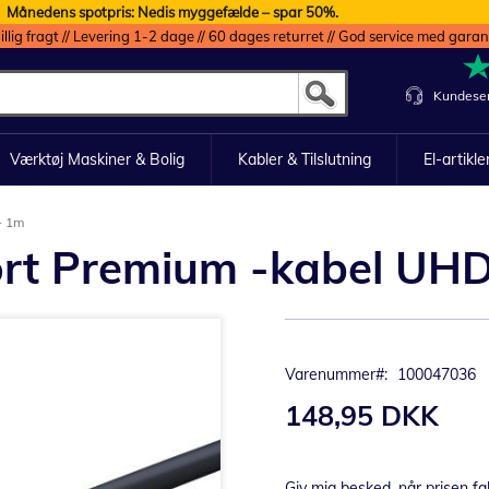
Månedens spotpris: Nedis myggefælde – spar 50%.
illig fragt // Levering 1-2 dage // 60 dages returret // God service med garan
Kundeser
Værktøj Maskiner & Bolig
Kabler & Tilslutning
El-artikle
- 1m
Port Premium -kabel UH
Varenummer
100047036
148,95 DKK
Giv mig besked, når prisen fa