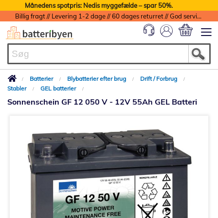
Månedens spotpris: Nedis myggefælde – spar 50%.
Billig fragt // Levering 1-2 dage // 60 dages returret // God service med garanti
Min indkøbs
Batterier
Blybatterier efter brug
Drift / Forbrug
Stabler
GEL batterier
Sonnenschein GF 12 050 V - 12V 55Ah GEL Batteri
Gå
til
slutningen
af
billedgalleriet