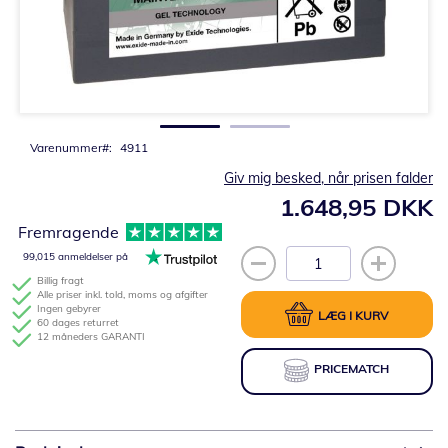
Gå
til
starten
af
billedgalleriet
Varenummer
4911
Giv mig besked, når prisen falder
1.648,95 DKK
Fremragende
99,015 anmeldelser på
Billig fragt
Alle priser inkl. told, moms og afgifter
Ingen gebyrer
LÆG I KURV
60 dages returret
12 måneders GARANTI
PRICEMATCH