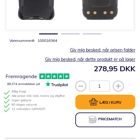
Gå
til
starten
af
billedgalleriet
Varenummer
100016364
Giv mig besked, når prisen falder
Giv mig besked, når dette produkt er på lager
278,95 DKK
Fremragende
88,374 anmeldelser på
Billig fragt
Alle priser inkl. told, moms og afgifter
Ingen gebyrer
LÆG I KURV
60 dages returret
12 måneders GARANTI
PRICEMATCH