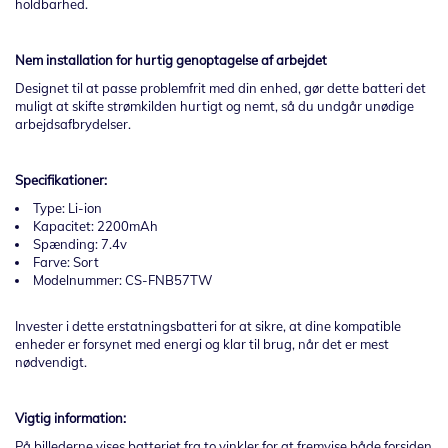
holdbarhed.
Nem installation for hurtig genoptagelse af arbejdet
Designet til at passe problemfrit med din enhed, gør dette batteri det
muligt at skifte strømkilden hurtigt og nemt, så du undgår unødige
arbejdsafbrydelser.
Specifikationer:
Type: Li-ion
Kapacitet: 2200mAh
Spænding: 7.4v
Farve: Sort
Modelnummer: CS-FNB57TW
Invester i dette erstatningsbatteri for at sikre, at dine kompatible
enheder er forsynet med energi og klar til brug, når det er mest
nødvendigt.
Vigtig information:
På billederne vises batteriet fra to vinkler for at fremvise både forsiden