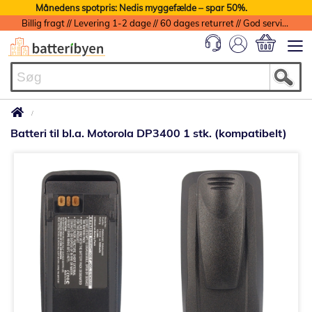
Månedens spotpris: Nedis myggefælde – spar 50%.
Billig fragt // Levering 1-2 dage // 60 dages returret // God service med garanti
Min indkøbs
Batteri til bl.a. Motorola DP3400 1 stk. (kompatibelt)
Gå
til
slutningen
af
billedgalleriet