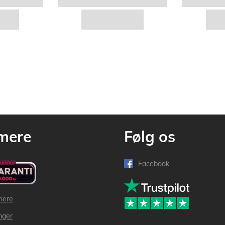
mere
Følg os
Facebook
mere
inger