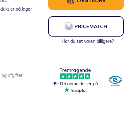
LÆG I KURV
dukt er på lager
PRICEMATCH
Har du set varen billigere?
Fremragende
s og afgifter
99,015 anmeldelser på