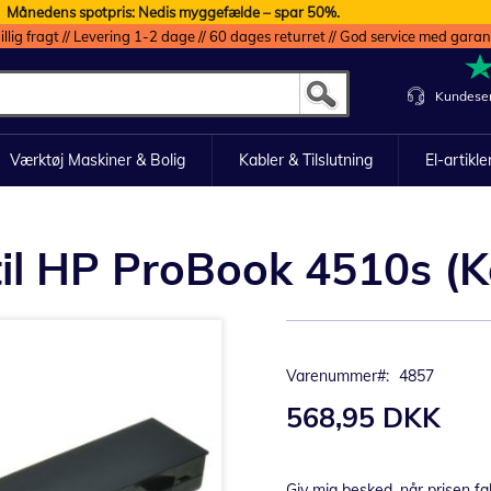
Månedens spotpris: Nedis myggefælde – spar 50%.
illig fragt // Levering 1-2 dage // 60 dages returret // God service med garan
Kundeser
Værktøj Maskiner & Bolig
Kabler & Tilslutning
El-artikle
til HP ProBook 4510s (K
Varenummer
4857
568,95 DKK
Giv mig besked, når prisen fa