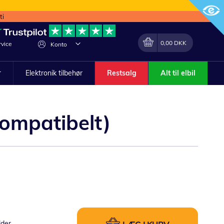
ti
Min indkøbskurv
Lave
0,00 DKK
vice
Konto
om
r
Elektronik tilbehør
Restsalg
Alt til elbil
ompatibelt)
lder