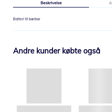
Beskrivelse
A
starten
af
billedgalleriet
Batteri til bærbar
Andre kunder købte også