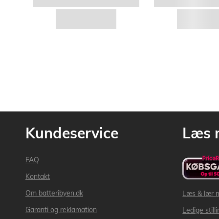
Kundeservice
Læs 
FAQ
Kontakt
Om batteribyen.dk
Læs & lær 
Garanti og reklamation
Ledige still