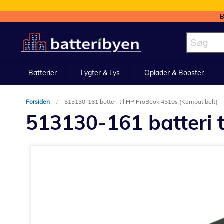
B
Skip
to
Content
Batterier
Lygter & Lys
Oplader & Booster
Forsiden
513130-161 batteri til HP ProBook 4510s (Kompatibelt)
513130-161 batteri 
Gå
til
slutningen
af
billedgalleriet