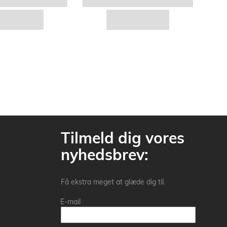
Tilmeld dig vores
nyhedsbrev:
Få ekstra meget at glæde dig til.
E-mail