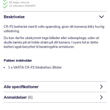
60 dages returret
12 måneders GARANTI
Beskrivelse
CR-P2 batteriet med 6 volts spænding, giver dit kameras blitz hurtig
udladning.
Du kan derfor ubekymret tage billeder eller videooptage, uden at
skulle tænke på at holde strøm på dit kamera. I nyere tid er dette
batteri også benyttet til berøringsfrie armaturer.
Pakken indeholder
1 x VARTA CR-P2 fotobatteri, Blister
Alle specifikationer
Anmeldelser
6