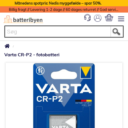
Månedens spotpris: Nedis myggefælde – spar 50%.
Billig fragt // Levering 1-2 dage // 60 dages returret // God service med garanti
Min indkøbs
Varta CR-P2 - fotobatteri
Gå
til
slutningen
af
billedgalleriet