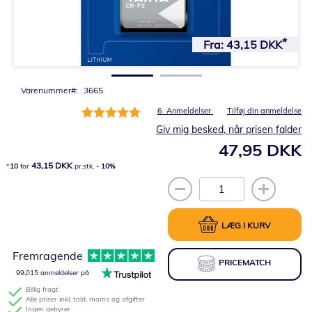
Gå
til
Fra:
43,15 DKK
starten
af
billedgalleriet
Varenummer
3665
Bedømmelse:
6
Anmeldelser
Tilføj din anmeldelse
100%
Giv mig besked, når prisen falder
47,95 DKK
43,15 DKK
10
for
pr.stk.
-
10
%
LÆG I KURV
Fremragende
PRICEMATCH
99,015 anmeldelser på
Billig fragt
Alle priser inkl. told, moms og afgifter
Ingen gebyrer