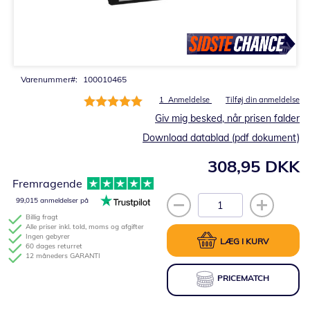
Gå
til
starten
af
billedgalleriet
Varenummer
100010465
Bedømmelse:
1
Anmeldelse
Tilføj din anmeldelse
100%
Giv mig besked, når prisen falder
Download datablad (pdf dokument)
308,95 DKK
Fremragende
99,015 anmeldelser på
Billig fragt
Alle priser inkl. told, moms og afgifter
Ingen gebyrer
LÆG I KURV
60 dages returret
12 måneders GARANTI
PRICEMATCH