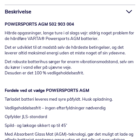
Beskrivelse
POWERSPORTS AGM 502 903 004
Hårde opgasninger, lange ture i al slags vejr: aldrig noget problem for
de hårdføre VARTA
®
Powersports AGM batterier.
Det er udviklet til at modstå selv de hårdeste betingelser, og det
leverer altid maksimal energi uden at miste noget af sin ydeevne.
Det robuste batterihus sørger for enorm vibrationsmodstand, selv om
du kører i vand eller på ujævne veje.
Desuden er det 100 % vedligeholdelsesfrit.
Fordele ved at vælge
POWERSPORTS AGM
Tørladet batteri leveres med syre påfyldt. Husk opladning.
Vedligeholdelsesfrit – ingen efterfyldninger nødvendig
Opfylder JLS-standard
Spild- og lækage sikkert op til 45˚
Med Absorbent Glass Mat (AGM)-teknologi, gør det muligt at lade og
aflade batteriet gentagne gang uden at det går ud over ydelsen