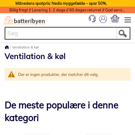
Månedens spotpris: Nedis myggefælde – spar 50%.
Billig fragt // Levering 1-2 dage // 60 dages returret // God service med garanti
Min indkøbs
Ventilation & køl
Ventilation & køl
Der er ingen produkter, der matcher dit valg.
De meste populære i denne
kategori