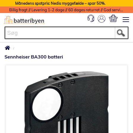
Månedens spotpris: Nedis myggefælde – spar 50%.
Billig fragt // Levering 1-2 dage // 60 dages returret // God service med garanti
Min indkøbs
Sennheiser BA300 batteri
Gå
til
slutningen
af
billedgalleriet