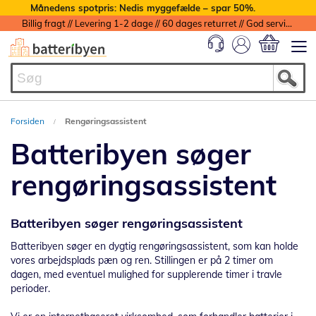
Månedens spotpris: Nedis myggefælde – spar 50%.
Billig fragt // Levering 1-2 dage // 60 dages returret // God service med garanti
Min indkøbs
Forsiden
Rengøringsassistent
Batteribyen søger
rengøringsassistent
Batteribyen søger rengøringsassistent
Batteribyen søger en dygtig rengøringsassistent, som kan holde
vores arbejdsplads pæn og ren. Stillingen er på 2 timer om
dagen, med eventuel mulighed for supplerende timer i travle
perioder.