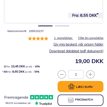
Gå
til
Fra:
8,55 DKK
starten
af
billedgalleriet
Varenummer
100010237
Bedømmelse:
2
Anmeldelser
Tilføj din anmeldelse
100%
Giv mig besked, når prisen falder
Download datablad (pdf dokument)
19,00 DKK
10,45 DKK
10
for
pr.stk.
-
45
%
8,55 DKK
300
for
pr.stk.
-
55
%
LÆG I KURV
Fremragende
PRICEMATCH
99,015 anmeldelser på