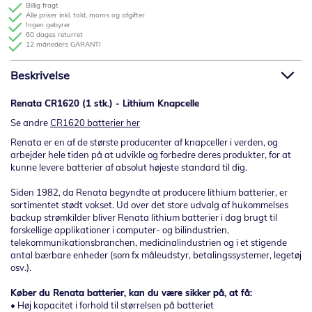
Billig fragt
Alle priser inkl. told, moms og afgifter
Ingen gebyrer
60 dages returret
12 måneders GARANTI
Beskrivelse
Renata CR1620 (1 stk.) - Lithium Knapcelle
Se andre
CR1620 batterier her
Renata er en af de største producenter af knapceller i verden, og
arbejder hele tiden på at udvikle og forbedre deres produkter, for at
kunne levere batterier af absolut højeste standard til dig.
Siden 1982, da Renata begyndte at producere lithium batterier, er
sortimentet stødt vokset. Ud over det store udvalg af hukommelses
backup strømkilder bliver Renata lithium batterier i dag brugt til
forskellige applikationer i computer- og bilindustrien,
telekommunikationsbranchen, medicinalindustrien og i et stigende
antal bærbare enheder (som fx måleudstyr, betalingssystemer, legetøj
osv.).
Køber du Renata batterier, kan du være sikker på, at få:
• Høj kapacitet i forhold til størrelsen på batteriet