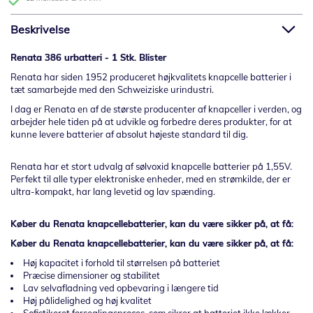
Beskrivelse
Renata 386 urbatteri - 1 Stk. Blister
Renata har siden 1952 produceret højkvalitets knapcelle batterier i
tæt samarbejde med den Schweiziske urindustri.
I dag er Renata en af de største producenter af knapceller i verden, og
arbejder hele tiden på at udvikle og forbedre deres produkter, for at
kunne levere batterier af absolut højeste standard til dig.
Renata har et stort udvalg af sølvoxid knapcelle batterier på 1,55V.
Perfekt til alle typer elektroniske enheder, med en strømkilde, der er
ultra-kompakt, har lang levetid og lav spænding.
Køber du Renata knapcellebatterier, kan du være sikker på, at få:
Køber du Renata knapcellebatterier, kan du være sikker på, at få:
Høj kapacitet i forhold til størrelsen på batteriet
Præcise dimensioner og stabilitet
Lav selvafladning ved opbevaring i længere tid
Høj pålidelighed og høj kvalitet
Sofistikeret forseglingsproces, som sikrer at batteriet ikke lækker