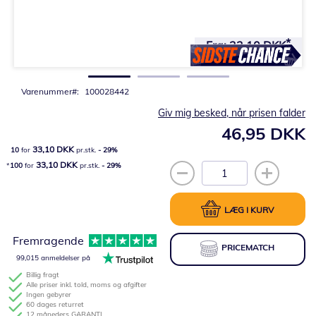
Gå
til
Fra:
33,10 DKK
starten
af
billedgalleriet
Varenummer
100028442
Giv mig besked, når prisen falder
46,95 DKK
33,10 DKK
10
for
pr.stk.
-
29
%
33,10 DKK
100
for
pr.stk.
-
29
%
LÆG I KURV
Fremragende
PRICEMATCH
99,015 anmeldelser på
Billig fragt
Alle priser inkl. told, moms og afgifter
Ingen gebyrer
60 dages returret
12 måneders GARANTI