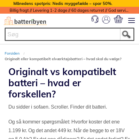
Månedens spotpris: Nedis myggefælde – spar 50%.
Billig fragt // Levering 1-2 dage // 60 dages returret // God service med garanti
Min indkøbs
Forsiden
Originalt eller kompatibelt elværktøjsbatteri – hvad skal du vælge?
Originalt vs kompatibelt
batteri – hvad er
forskellen?
Du sidder i sofaen. Scroller. Finder dit batteri.
Og så kommer spørgsmålet: Hvorfor koster det ene
1.199 kr. Og det andet 449 kr. Når de begge to er 18V