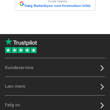
Google Søgning
Vælg Batteribyen som foretrukken kilde
Kundeservice
Læs mere
Følg os