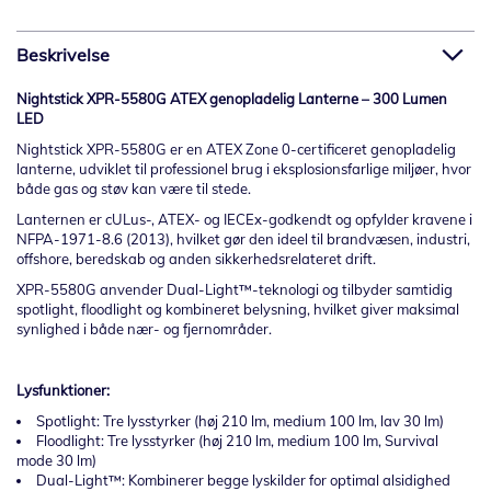
Beskrivelse
Nightstick XPR-5580G ATEX genopladelig Lanterne – 300 Lumen
LED
Nightstick XPR-5580G er en ATEX Zone 0-certificeret genopladelig
lanterne, udviklet til professionel brug i eksplosionsfarlige miljøer, hvor
både gas og støv kan være til stede.
Lanternen er cULus-, ATEX- og IECEx-godkendt og opfylder kravene i
NFPA-1971-8.6 (2013), hvilket gør den ideel til brandvæsen, industri,
offshore, beredskab og anden sikkerhedsrelateret drift.
XPR-5580G anvender Dual-Light™-teknologi og tilbyder samtidig
spotlight, floodlight og kombineret belysning, hvilket giver maksimal
synlighed i både nær- og fjernområder.
Lysfunktioner:
Spotlight: Tre lysstyrker (høj 210 lm, medium 100 lm, lav 30 lm)
Floodlight: Tre lysstyrker (høj 210 lm, medium 100 lm, Survival
mode 30 lm)
Dual-Light™: Kombinerer begge lyskilder for optimal alsidighed