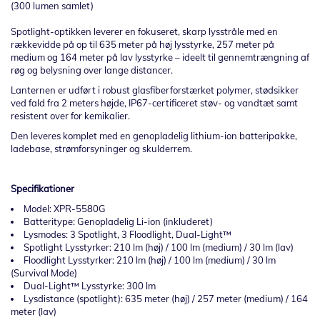
(300 lumen samlet)
Spotlight-optikken leverer en fokuseret, skarp lysstråle med en
rækkevidde på op til 635 meter på høj lysstyrke, 257 meter på
medium og 164 meter på lav lysstyrke – ideelt til gennemtrængning af
røg og belysning over lange distancer.
Lanternen er udført i robust glasfiberforstærket polymer, stødsikker
ved fald fra 2 meters højde, IP67-certificeret støv- og vandtæt samt
resistent over for kemikalier.
Den leveres komplet med en genopladelig lithium-ion batteripakke,
ladebase, strømforsyninger og skulderrem.
Specifikationer
Model: XPR-5580G
Batteritype: Genopladelig Li-ion (inkluderet)
Lysmodes: 3 Spotlight, 3 Floodlight, Dual-Light™
Spotlight Lysstyrker: 210 lm (høj) / 100 lm (medium) / 30 lm (lav)
Floodlight Lysstyrker: 210 lm (høj) / 100 lm (medium) / 30 lm
(Survival Mode)
Dual-Light™ Lysstyrke: 300 lm
Lysdistance (spotlight): 635 meter (høj) / 257 meter (medium) / 164
meter (lav)