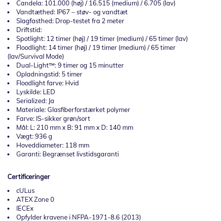
Candela: 101.000 (høj) / 16.515 (medium) / 6.705 (lav)
Vandtæthed: IP67 – støv- og vandtæt
Slagfasthed: Drop-testet fra 2 meter
Driftstid:
Spotlight: 12 timer (høj) / 19 timer (medium) / 65 timer (lav)
Floodlight: 14 timer (høj) / 19 timer (medium) / 65 timer
(lav/Survival Mode)
Dual-Light™: 9 timer og 15 minutter
Opladningstid: 5 timer
Floodlight farve: Hvid
Lyskilde: LED
Serialized: Ja
Materiale: Glasfiberforstærket polymer
Farve: IS-sikker grøn/sort
Mål: L: 210 mm x B: 91 mm x D: 140 mm
Vægt: 936 g
Hoveddiameter: 118 mm
Garanti: Begrænset livstidsgaranti
Certificeringer
cULus
ATEX Zone 0
IECEx
Opfylder kravene i NFPA-1971-8.6 (2013)