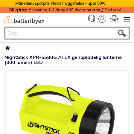
Månedens spotpris: Nedis myggefælde – spar 50%.
Billig fragt // Levering 1-2 dage // 60 dages returret // God service med garanti
Min indkøbs
NightStick XPR-5580G ATEX genopladelig lanterne
(300 lumen) LED
Gå
til
slutningen
af
billedgalleriet