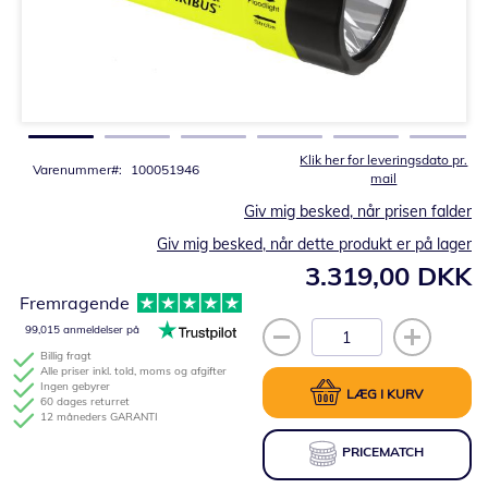
Gå
til
starten
af
billedgalleriet
Klik her for leveringsdato pr.
Varenummer
100051946
mail
Giv mig besked, når prisen falder
Giv mig besked, når dette produkt er på lager
3.319,00 DKK
Fremragende
99,015 anmeldelser på
Billig fragt
Alle priser inkl. told, moms og afgifter
Ingen gebyrer
LÆG I KURV
60 dages returret
12 måneders GARANTI
PRICEMATCH