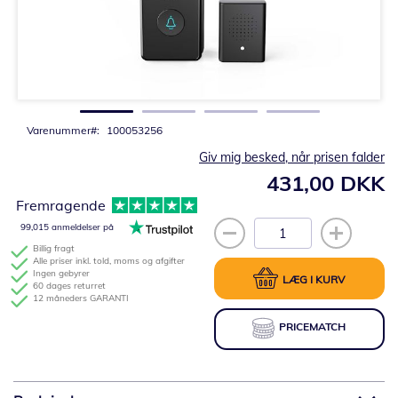
Gå
til
starten
af
billedgalleriet
Varenummer
100053256
Giv mig besked, når prisen falder
431,00 DKK
Fremragende
99,015 anmeldelser på
Billig fragt
Alle priser inkl. told, moms og afgifter
Ingen gebyrer
LÆG I KURV
60 dages returret
12 måneders GARANTI
PRICEMATCH