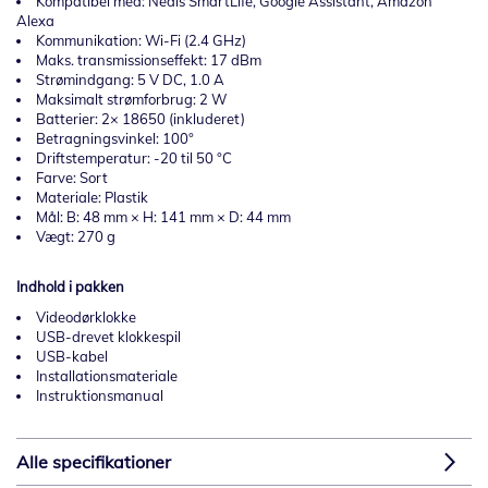
Kompatibel med: Nedis SmartLife, Google Assistant, Amazon
Alexa
Kommunikation: Wi-Fi (2.4 GHz)
Maks. transmissionseffekt: 17 dBm
Strømindgang: 5 V DC, 1.0 A
Maksimalt strømforbrug: 2 W
Batterier: 2× 18650 (inkluderet)
Betragningsvinkel: 100°
Driftstemperatur: -20 til 50 °C
Farve: Sort
Materiale: Plastik
Mål: B: 48 mm × H: 141 mm × D: 44 mm
Vægt: 270 g
Indhold i pakken
Videodørklokke
USB-drevet klokkespil
USB-kabel
Installationsmateriale
Instruktionsmanual
Alle specifikationer