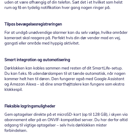
uden at være afhængig af din telefon. Sæt det i et hvilket som helst
rum og få en tydelig notifikation hver gang nogen ringer på.
Tilpas bevægelsesregistreringen
For at undgå unødvendige alarmer kan du selv vælge, hvilke områder
kameraet skal reagere på. Perfekt hvis din dør vender mod en vej,
gangsti eller område med hyppig aktivitet.
Smart integration og automatisering
Dørklokken kan kobles sammen med resten af dit SmartLife-setup.
Du kan f.eks. få udendørslampen til at tænde automatisk, når nogen
kommer helt hen til døren. Den fungerer også med Google Assistant
og Amazon Alexa – så dine smarthøjttalere kan fungere som ekstra
klokkespil.
Fleksible lagringsmuligheder
Gem optagelser direkte på et microSD-kort (op til 128 GB), i skyen via
abonnement eller på en ONVIF-kompatibel server. Du har derfor altid
adgang til vigtige optagelser – selv hvis dørklokken mister
forbindelsen.