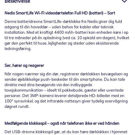
Beskrivelse
Nedis SmartLife Wi-Fi videodørtelefon Full HD (batteri) – Sort
Denne batteridrevne SmartLife-dørklokke fra Nedis giver dig fuld
adgang til din hoveddør – uden behov for kabler eller teknisk
installation. Med et kraftigt 4400 mAh-batteri kan enheden køre i op
til tre måneder på én opladning (ved ca. 10 opkald om dagen), hvilket
gør den perfekt til huse, lejligheder og steder uden eksisterende
ledningsføring.
Ser, hører og reagerer
Når nogen nærmer sig din dør, registrerer dørklokken bevægelsen og
sender øjeblikkelige push-beskeder til din smartphone. Du kan tale
direkte med dine besøgende via den indbyggede
tovejskommunikation – ideelt til pakkebude, gæster eller uventede
personer. Det 3MP-kamera leverer detaljerede HD-billeder med en
100° synsvinkel, og det infrarøde nattesyn giver tydelig overvågning
døgnet rundt.
Medfølgende klokkespil – også når telefonen ikke er ved hånden
Det USB-drevne klokkespil gør, at du kan høre dørklokken i hjemmet