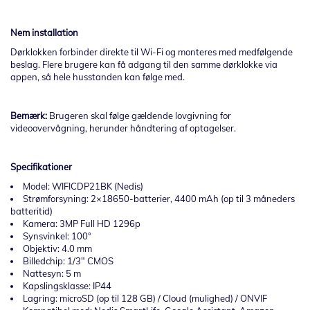
Nem installation
Dørklokken forbinder direkte til Wi-Fi og monteres med medfølgende
beslag. Flere brugere kan få adgang til den samme dørklokke via
appen, så hele husstanden kan følge med.
Bemærk:
Brugeren skal følge gældende lovgivning for
videoovervågning, herunder håndtering af optagelser.
Specifikationer
Model: WIFICDP21BK (Nedis)
Strømforsyning: 2×18650-batterier, 4400 mAh (op til 3 måneders
batteritid)
Kamera: 3MP Full HD 1296p
Synsvinkel: 100°
Objektiv: 4.0 mm
Billedchip: 1/3" CMOS
Nattesyn: 5 m
Kapslingsklasse: IP44
Lagring: microSD (op til 128 GB) / Cloud (mulighed) / ONVIF