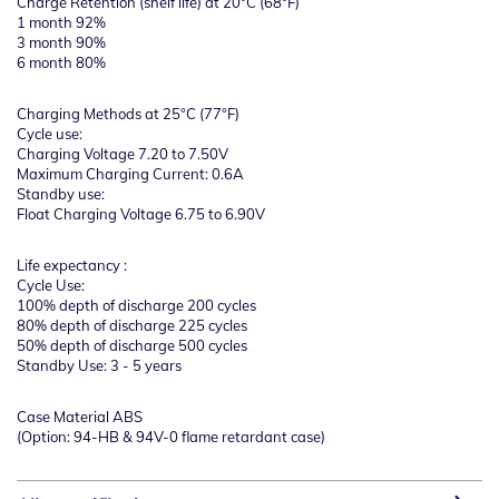
Charge Retention (shelf life) at 20°C (68°F)
1 month 92%
3 month 90%
6 month 80%
Charging Methods at 25°C (77°F)
Cycle use:
Charging Voltage 7.20 to 7.50V
Maximum Charging Current: 0.6A
Standby use:
Float Charging Voltage 6.75 to 6.90V
Life expectancy :
Cycle Use:
100% depth of discharge 200 cycles
80% depth of discharge 225 cycles
50% depth of discharge 500 cycles
Standby Use: 3 - 5 years
Case Material ABS
(Option: 94-HB & 94V-0 flame retardant case)