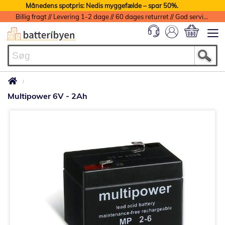
Månedens spotpris: Nedis myggefælde – spar 50%.
Billig fragt // Levering 1-2 dage // 60 dages returret // God service med garanti
Min indkøbs
Multipower 6V - 2Ah
Gå
til
slutningen
af
billedgalleriet