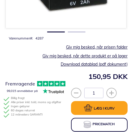
Gå
til
starten
af
billedgalleriet
Varenummer
4287
Giv mig besked, når prisen falder
Giv mig besked, når dette produkt er på lager
Download datablad (pdf dokument)
150,95 DKK
Fremragende
99,015 anmeldelser på
Billig fragt
Alle priser inkl. told, moms og afgifter
Ingen gebyrer
LÆG I KURV
60 dages returret
12 måneders GARANTI
PRICEMATCH