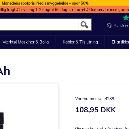
Månedens spotpris: Nedis myggefælde – spar 50%.
illig fragt // Levering 1-2 dage // 60 dages returret // God service med garan
Kundeser
Værktøj Maskiner & Bolig
Kabler & Tilslutning
El-artikle
Ah
Varenummer
4288
108,95 DKK
Giv mig besked, når prisen fa