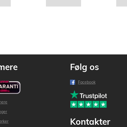
mere
Følg os
Facebook
mere
inger
Kontakter
ærker