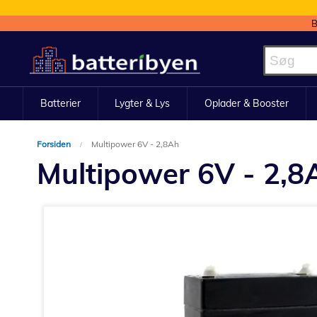
B
Skip
to
Content
Batterier
Lygter & Lys
Oplader & Booster
Forsiden
Multipower 6V - 2,8Ah
Multipower 6V - 2,8
Gå
til
slutningen
af
billedgalleriet