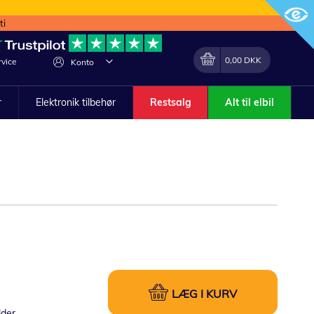
ti
Min indkøbskurv
Lave
0,00 DKK
vice
Konto
om
r
Elektronik tilbehør
Restsalg
Alt til elbil
LÆG I KURV
lder