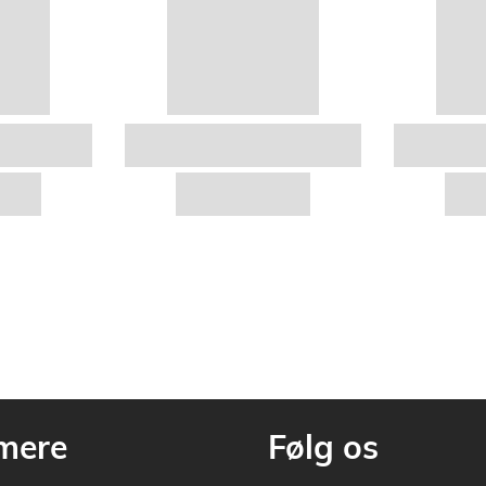
mere
Følg os