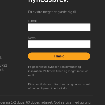
Få ekstra meget at glæde dig til.
E-mail
Navn
Tilmeld
k
 8722
Få gode tilbud, nyheder, konkurrencer og
rk
inspiration, 24 timers tilbud og meget mere via
mail.
Din e-mailadresse bliver hos os og du kan nemt
afmelde dig med ét enkelt klik.
- Levering 1-2 dage, 60 dages returret, God service med garanti