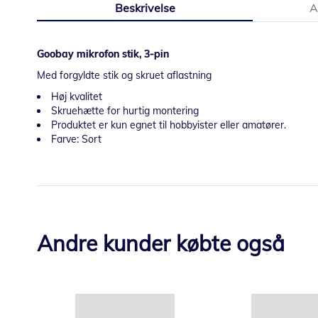
Beskrivelse
A
starten
af
billedgalleriet
Goobay mikrofon stik, 3-pin
Med forgyldte stik og skruet aflastning
Høj kvalitet
Skruehætte for hurtig montering
Produktet er kun egnet til hobbyister eller amatører.
Farve: Sort
Andre kunder købte også