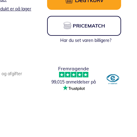
LÆG I KURV
dukt er på lager
PRICEMATCH
Har du set varen billigere?
Fremragende
s og afgifter
99,015 anmeldelser på