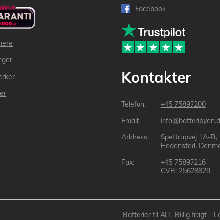
Facebook
mere
inger
Kontakter
ærker
der
+45 75897200
info@batteribyen.d
Spettrupvej 1A-B,
Hedensted, Denma
+45 75897216
CVR: 25628829
Batterier til ALT, Billig fragt 