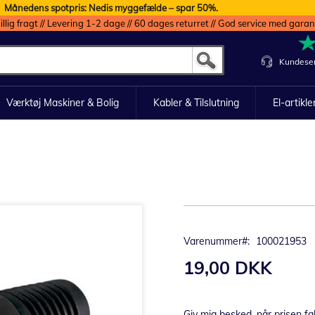
Månedens spotpris: Nedis myggefælde – spar 50%.
illig fragt // Levering 1-2 dage // 60 dages returret // God service med garan
Kundeser
Værktøj Maskiner & Bolig
Kabler & Tilslutning
El-artikle
Varenummer
100021953
19,00 DKK
Giv mig besked, når prisen fa