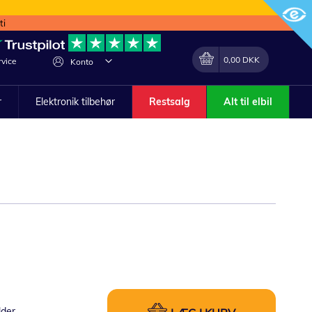
ti
Min indkøbskurv
Lave
0,00 DKK
vice
Konto
om
r
Elektronik tilbehør
Restsalg
Alt til elbil
lder