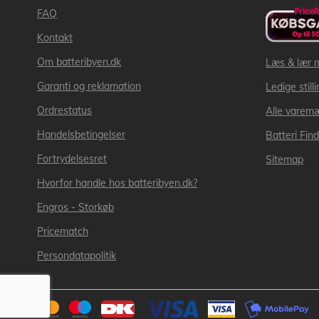
FAQ
Kontakt
Om batteribyen.dk
Læs & lær 
Garanti og reklamation
Ledige still
Ordrestatus
Alle varem
Handelsbetingelser
Batteri Fin
Fortrydelsesret
Sitemap
Hvorfor handle hos batteribyen.dk?
Engros - Storkøb
Pricematch
Persondatapolitik