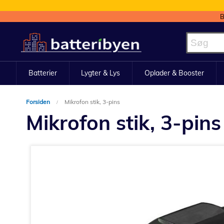
B
Skip
to
Content
Batterier
Lygter & Lys
Oplader & Booster
Forsiden
Mikrofon stik, 3-pins
Mikrofon stik, 3-pins
Gå
til
slutningen
af
billedgalleriet