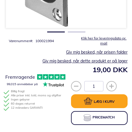
Gå
til
starten
af
billedgalleriet
Klik her for leveringsdato pr.
Varenummer
100021994
mail
Giv mig besked, når prisen falder
Giv mig besked, når dette produkt er på lager
19,00 DKK
Fremragende
99,015 anmeldelser på
Billig fragt
Alle priser inkl. told, moms og afgifter
Ingen gebyrer
LÆG I KURV
60 dages returret
12 måneders GARANTI
PRICEMATCH