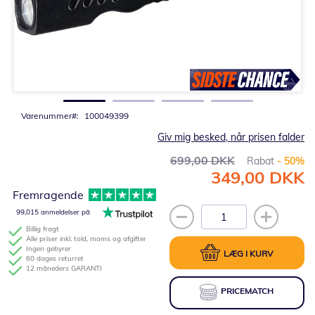
Gå
til
starten
af
billedgalleriet
Varenummer
100049399
Giv mig besked, når prisen falder
699,00 DKK
Rabat
- 50%
349,00 DKK
Tilbudspris
Fremragende
99,015 anmeldelser på
Billig fragt
Alle priser inkl. told, moms og afgifter
Ingen gebyrer
LÆG I KURV
60 dages returret
12 måneders GARANTI
PRICEMATCH