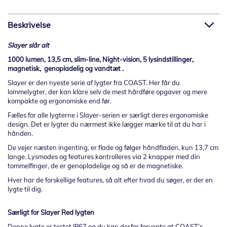
Beskrivelse
Slayer slår alt
1000 lumen, 13,5 cm, slim-line, Night-vision, 5 lysindstillinger,
magnetisk, genopladelig og vandtæt .
Slayer er den nyeste serie af lygter fra COAST. Her får du
lommelygter, der kan klare selv de mest hårdføre opgaver og mere
kompakte og ergonomiske end før.
Fælles for alle lygterne i Slayer-serien er særligt deres ergonomiske
design. Det er lygter du nærmest ikke lægger mærke til at du har i
hånden.
De vejer næsten ingenting, er flade og følger håndfladen, kun 13,7 cm
lange. Lysmodes og features kontrolleres via 2 knapper med din
tommelfinger, de er genopladelige og så er de magnetiske.
Hver har de forskellige features, så alt efter hvad du søger, er der en
lygte til dig.
Særligt for Slayer Red lygten
Denne lygte er testet IP67 og du kan derfor forvente at COAST’s