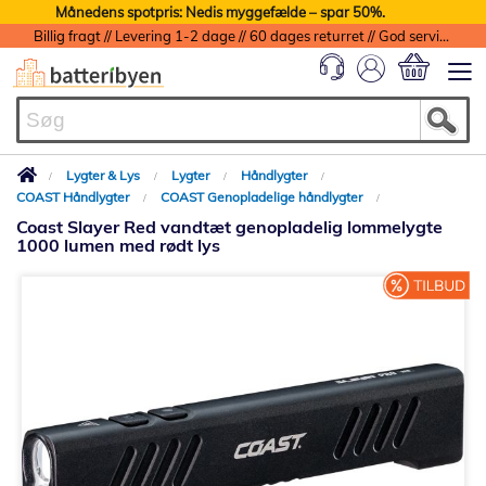
Månedens spotpris: Nedis myggefælde – spar 50%.
Billig fragt // Levering 1-2 dage // 60 dages returret // God service med garanti
Min indkøbs
Lygter & Lys
Lygter
Håndlygter
COAST Håndlygter
COAST Genopladelige håndlygter
Coast Slayer Red vandtæt genopladelig lommelygte
1000 lumen med rødt lys
Gå
til
slutningen
af
billedgalleriet