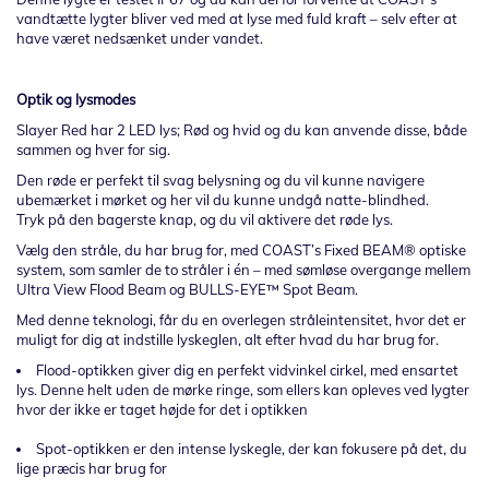
vandtætte lygter bliver ved med at lyse med fuld kraft – selv efter at
have været nedsænket under vandet.
Optik og lysmodes
Slayer Red har 2 LED lys; Rød og hvid og du kan anvende disse, både
sammen og hver for sig.
Den røde er perfekt til svag belysning og du vil kunne navigere
ubemærket i mørket og her vil du kunne undgå natte-blindhed.
Tryk på den bagerste knap, og du vil aktivere det røde lys.
Vælg den stråle, du har brug for, med COAST’s Fixed BEAM® optiske
system, som samler de to stråler i én – med sømløse overgange mellem
Ultra View Flood Beam og BULLS-EYE™ Spot Beam.
Med denne teknologi, får du en overlegen stråleintensitet, hvor det er
muligt for dig at indstille lyskeglen, alt efter hvad du har brug for.
Flood-optikken giver dig en perfekt vidvinkel cirkel, med ensartet
lys. Denne helt uden de mørke ringe, som ellers kan opleves ved lygter
hvor der ikke er taget højde for det i optikken
Spot-optikken er den intense lyskegle, der kan fokusere på det, du
lige præcis har brug for