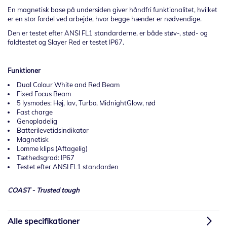
En magnetisk base på undersiden giver håndfri funktionalitet, hvilket
er en stor fordel ved arbejde, hvor begge hænder er nødvendige.
Den er testet efter ANSI FL1 standarderne, er både støv-, stød- og
faldtestet og Slayer Red er testet IP67.
Funktioner
Dual Colour White and Red Beam
Fixed Focus Beam
5 lysmodes: Høj, lav, Turbo, MidnightGlow, rød
Fast charge
Genopladelig
Batterilevetidsindikator
Magnetisk
Lomme klips (Aftagelig)
Tæthedsgrad: IP67
Testet efter ANSI FL1 standarden
COAST - Trusted tough
Alle specifikationer