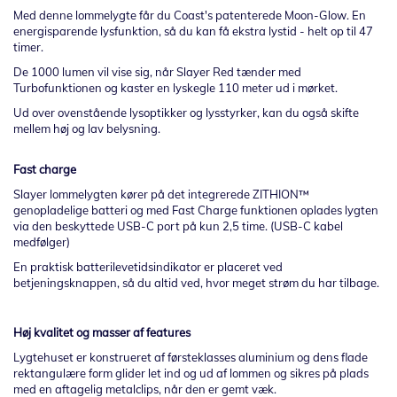
Med denne lommelygte får du Coast's patenterede Moon-Glow. En
energisparende lysfunktion, så du kan få ekstra lystid - helt op til 47
timer.
De 1000 lumen vil vise sig, når Slayer Red tænder med
Turbofunktionen og kaster en lyskegle 110 meter ud i mørket.
Ud over ovenstående lysoptikker og lysstyrker, kan du også skifte
mellem høj og lav belysning.
Fast charge
Slayer lommelygten kører på det integrerede ZITHION™
genopladelige batteri og med Fast Charge funktionen oplades lygten
via den beskyttede USB-C port på kun 2,5 time. (USB-C kabel
medfølger)
En praktisk batterilevetidsindikator er placeret ved
betjeningsknappen, så du altid ved, hvor meget strøm du har tilbage.
Høj kvalitet og masser af features
Lygtehuset er konstrueret af førsteklasses aluminium og dens flade
rektangulære form glider let ind og ud af lommen og sikres på plads
med en aftagelig metalclips, når den er gemt væk.