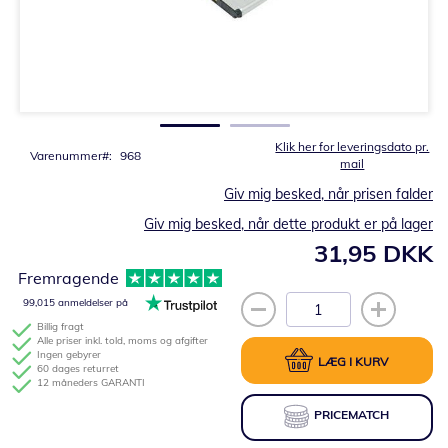
Gå
til
starten
af
billedgalleriet
Klik her for leveringsdato pr.
Varenummer
968
mail
Giv mig besked, når prisen falder
Giv mig besked, når dette produkt er på lager
31,95 DKK
Fremragende
99,015 anmeldelser på
Billig fragt
Alle priser inkl. told, moms og afgifter
Ingen gebyrer
LÆG I KURV
60 dages returret
12 måneders GARANTI
PRICEMATCH