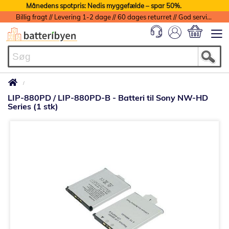
Månedens spotpris: Nedis myggefælde – spar 50%.
Billig fragt // Levering 1-2 dage // 60 dages returret // God service med garanti
Min indkøbs
LIP-880PD / LIP-880PD-B - Batteri til Sony NW-HD
Series (1 stk)
Gå
til
slutningen
af
billedgalleriet