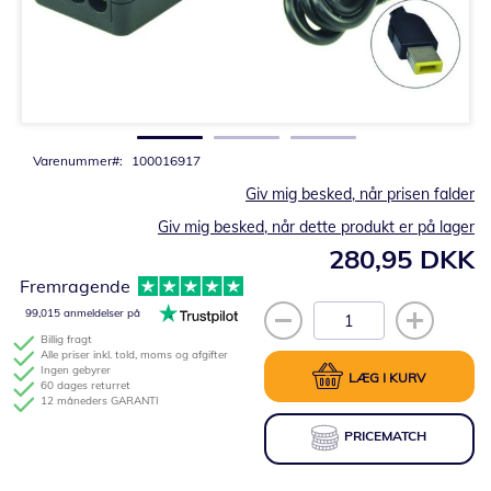
Gå
til
starten
af
billedgalleriet
Varenummer
100016917
Giv mig besked, når prisen falder
Giv mig besked, når dette produkt er på lager
280,95 DKK
Fremragende
99,015 anmeldelser på
Billig fragt
Alle priser inkl. told, moms og afgifter
Ingen gebyrer
LÆG I KURV
60 dages returret
12 måneders GARANTI
PRICEMATCH