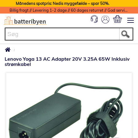
Månedens spotpris: Nedis myggefælde – spar 50%.
Billig fragt // Levering 1-2 dage // 60 dages returret // God service med garanti
Min indkøbs
Lenovo Yoga 13 AC Adapter 20V 3.25A 65W Inklusiv
strømkabel
Gå
til
slutningen
af
billedgalleriet