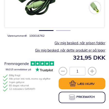
Gå
til
starten
af
billedgalleriet
Varenummer
100016762
Giv mig besked, når prisen falder
Giv mig besked, når dette produkt er på lager
321,95 DKK
Fremragende
99,015 anmeldelser på
Billig fragt
Alle priser inkl. told, moms og afgifter
Ingen gebyrer
LÆG I KURV
60 dages returret
12 måneders GARANTI
PRICEMATCH