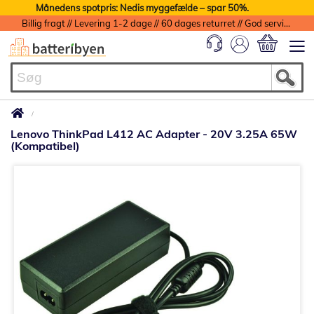
Månedens spotpris: Nedis myggefælde – spar 50%.
Billig fragt // Levering 1-2 dage // 60 dages returret // God service med garanti
Min indkøbs
Lenovo ThinkPad L412 AC Adapter - 20V 3.25A 65W
(Kompatibel)
Gå
til
slutningen
af
billedgalleriet