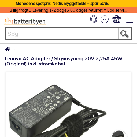
Månedens spotpris: Nedis myggefælde – spar 50%.
Billig fragt // Levering 1-2 dage // 60 dages returret // God service med garanti
Min indkøbs
Lenovo AC Adapter / Strømsyning 20V 2,25A 45W
(Original) inkl. strømkabel
Gå
til
slutningen
af
billedgalleriet