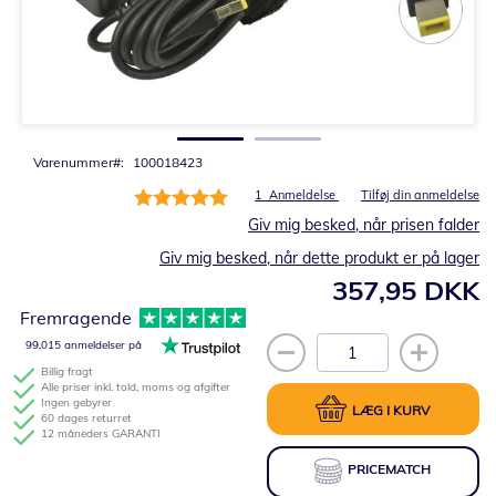
Gå
til
starten
af
billedgalleriet
Varenummer
100018423
Bedømmelse:
1
Anmeldelse
Tilføj din anmeldelse
100%
Giv mig besked, når prisen falder
Giv mig besked, når dette produkt er på lager
357,95 DKK
Fremragende
99,015 anmeldelser på
Billig fragt
Alle priser inkl. told, moms og afgifter
Ingen gebyrer
LÆG I KURV
60 dages returret
12 måneders GARANTI
PRICEMATCH