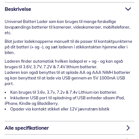
Beskrivelse
Universel Batteri Lader som kan bruges til mange forskellige
lavspændings batterier til kameraer, videokameraer, mobiltelefoner,
etc.
Blot juster ladeknapperne manuelt til de passer til kontaktpunkterne
på dit batteri (+ og -), og sæt laderen i stikkontakten hjemme eller i
bilen.
Laderen finder automatisk hvilken ladepol er + og - og kan også
bruges til 3.6V, 3.7V, 7.2V & 7.4V lithium batterier.
Laderen kan også benyttes til at oplade AA og AAA NiMH batterier
og kan benyttest til at lade via USB gennem en 5V 1000mA USB
port.
Kan bruges til 3.6v, 3.7v, 7.2v & 7.4v Lithium ion batterier.
Inkluderer USB port til opladning af USB enheder såsom iPod,
iPhone, Kindle og BlackBerry.
Opader via kontakt stikket eller 12V jævnstrøm bilstik
Alle specifikationer