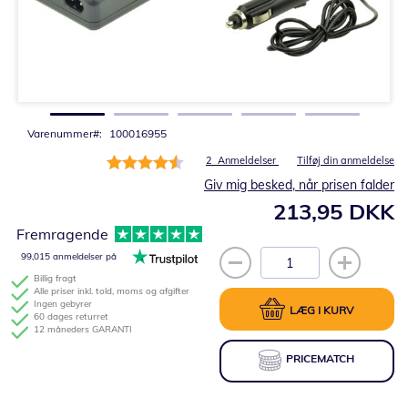
Gå
til
starten
af
billedgalleriet
Varenummer
100016955
Bedømmelse:
2
Anmeldelser
Tilføj din anmeldelse
90%
Giv mig besked, når prisen falder
213,95 DKK
Fremragende
99,015 anmeldelser på
Billig fragt
Alle priser inkl. told, moms og afgifter
Ingen gebyrer
LÆG I KURV
60 dages returret
12 måneders GARANTI
PRICEMATCH