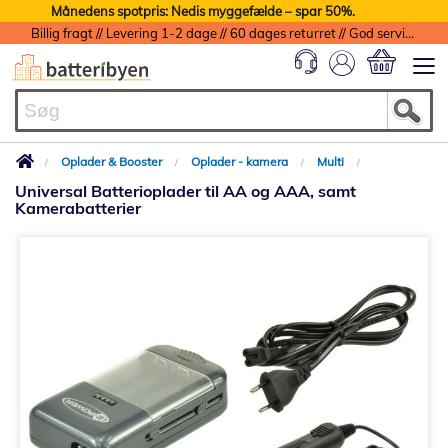
Månedens spotpris: Nedis myggefælde – spar 50%.
Billig fragt // Levering 1-2 dage // 60 dages returret // God service med garanti
Min indkøbs
Oplader & Booster
Oplader - kamera
Multi
Universal Batterioplader til AA og AAA, samt
Kamerabatterier
Gå
til
slutningen
af
billedgalleriet