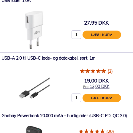
USB lader 1.0A
27,95 DKK
LÆG I KURV
USB-A 2.0 til USB-C lade- og datakabel, sort, 1m
(2)
19,00 DKK
12,00 DKK
Fra
LÆG I KURV
Goobay Powerbank 20.000 mAh - hurtiglader (USB-C PD, QC 3.0)
(20)