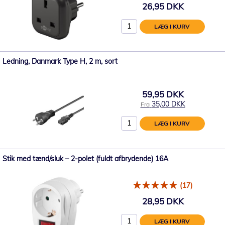
26,95 DKK
LÆG I KURV
Ledning, Danmark Type H, 2 m, sort
59,95 DKK
35,00 DKK
Fra
LÆG I KURV
Stik med tænd/sluk – 2-polet (fuldt afbrydende) 16A
(17)
28,95 DKK
LÆG I KURV