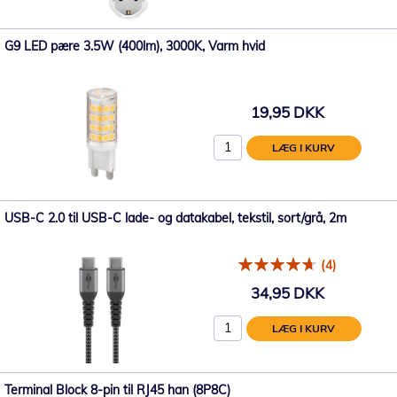
G9 LED pære 3.5W (400lm), 3000K, Varm hvid
19,95 DKK
LÆG I KURV
USB-C 2.0 til USB-C lade- og datakabel, tekstil, sort/grå, 2m
(4)
34,95 DKK
LÆG I KURV
Terminal Block 8-pin til RJ45 han (8P8C)