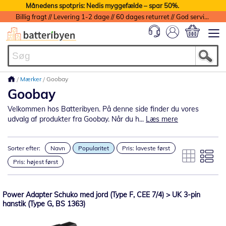
Månedens spotpris: Nedis myggefælde – spar 50%.
Billig fragt // Levering 1-2 dage // 60 dages returret // God service med garanti
Min indkøbs
Mærker
Goobay
Goobay
Velkommen hos Batteribyen. På denne side finder du vores
udvalg af produkter fra Goobay. Når du h...
Læs mere
Sorter efter:
Navn
Popularitet
Pris: laveste først
Pris: højest først
Power Adapter Schuko med jord (Type F, CEE 7/4) > UK 3-pin
hanstik (Type G, BS 1363)