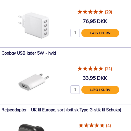
(29)
76,95 DKK
LÆG I KURV
Goobay USB lader 5W - hvid
(21)
33,95 DKK
LÆG I KURV
Rejseadapter – UK til Europa, sort (britisk Type G-stik til Schuko)
(4)