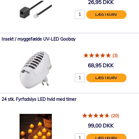
26,95 DKK
LÆG I KURV
Insekt / myggefælde UV-LED Goobay
(3)
68,95 DKK
LÆG I KURV
24 stk. Fyrfadslys LED hvid med timer
(20)
99,00 DKK
LÆG I KURV