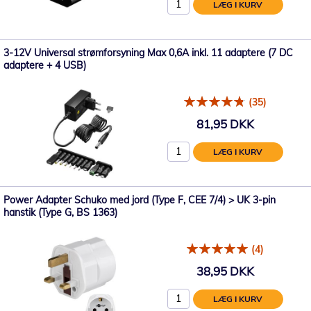
LÆG I KURV
3-12V Universal strømforsyning Max 0,6A inkl. 11 adaptere (7 DC
adaptere + 4 USB)
(35)
81,95 DKK
LÆG I KURV
Power Adapter Schuko med jord (Type F, CEE 7/4) > UK 3-pin
hanstik (Type G, BS 1363)
(4)
38,95 DKK
LÆG I KURV