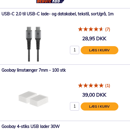
USB-C 2.0 til USB-C lade- og datakabel, tekstil, sort/grå, 1m
(7)
28,95 DKK
LÆG I KURV
Goobay limstænger 7mm - 100 stk
(1)
39,00 DKK
LÆG I KURV
Goobay 4-stiks USB lader 30W