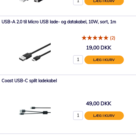
LÆG I KURV
USB-A 2.0 til Micro USB lade- og datakabel, 10W, sort, 1m
(2)
19,00 DKK
LÆG I KURV
Coast USB-C split ladekabel
49,00 DKK
LÆG I KURV