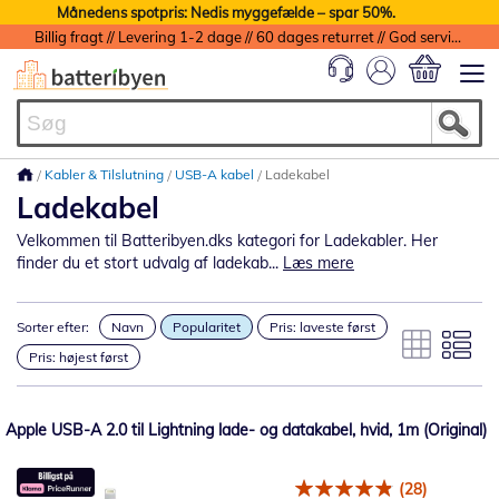
Månedens spotpris: Nedis myggefælde – spar 50%.
Billig fragt // Levering 1-2 dage // 60 dages returret // God service med garanti
Min indkøbs
Kabler & Tilslutning
USB-A kabel
Ladekabel
Ladekabel
Velkommen til Batteribyen.dks kategori for Ladekabler. Her
finder du et stort udvalg af ladekab...
Læs mere
Sorter efter:
Navn
Popularitet
Pris: laveste først
Pris: højest først
Apple USB-A 2.0 til Lightning lade- og datakabel, hvid, 1m (Original)
(28)