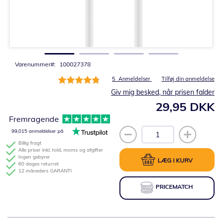
Gå
til
starten
af
billedgalleriet
Varenummer
100027378
Bedømmelse:
5
Anmeldelser
Tilføj din anmeldelse
96%
Giv mig besked, når prisen falder
29,95 DKK
Fremragende
99,015 anmeldelser på
Billig fragt
Alle priser inkl. told, moms og afgifter
Ingen gebyrer
LÆG I KURV
60 dages returret
12 måneders GARANTI
PRICEMATCH