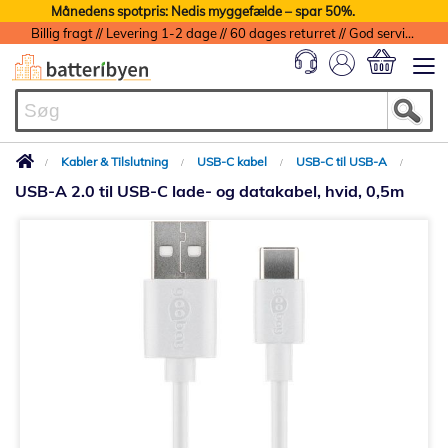
Månedens spotpris: Nedis myggefælde – spar 50%.
Billig fragt // Levering 1-2 dage // 60 dages returret // God service med garanti
Min indkøbs
Kabler & Tilslutning
USB-C kabel
USB-C til USB-A
USB-A 2.0 til USB-C lade- og datakabel, hvid, 0,5m
Gå
til
slutningen
af
billedgalleriet