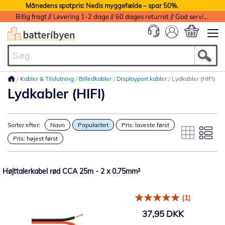
Månedens spotpris: Nedis myggefælde – spar 50%.
Billig fragt // Levering 1-2 dage // 60 dages returret // God service med garanti
Min indkøbs
Kabler & Tilslutning
Billedkabler
Displayport kabler
Lydkabler (HIFI)
Lydkabler (HIFI)
Sorter efter:
Navn
Popularitet
Pris: laveste først
Pris: højest først
Højttalerkabel rød CCA 25m - 2 x 0.75mm²
(1)
37,95 DKK