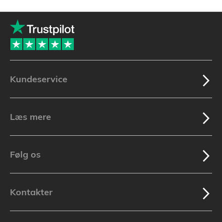
øjeblikket
side
Kundeservice
Læs mere
Følg os
Kontakter