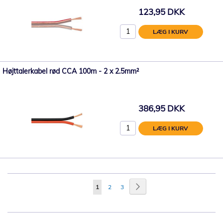
123,95 DKK
LÆG I KURV
Højttalerkabel rød CCA 100m - 2 x 2.5mm²
386,95 DKK
LÆG I KURV
Side
Side
Videre
Du
Side
Side
1
2
3
læser
i