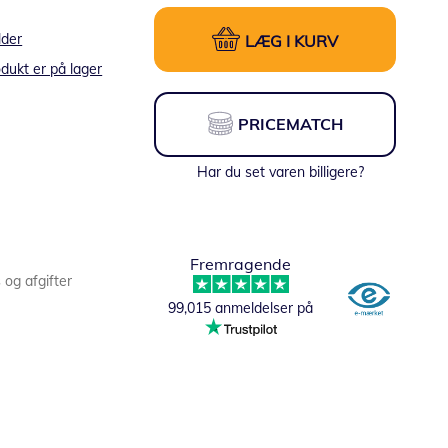
lder
LÆG I KURV
dukt er på lager
PRICEMATCH
Har du set varen billigere?
Fremragende
s og afgifter
99,015 anmeldelser på