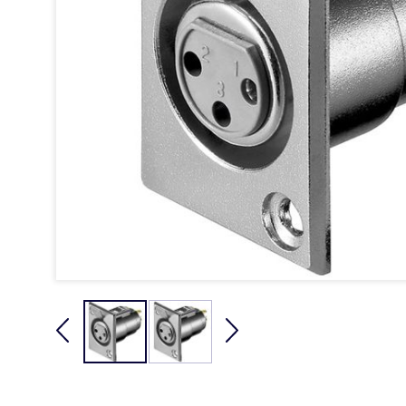
Gå
til