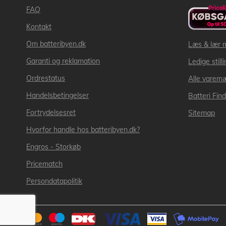
FAQ
Kontakt
Om batteribyen.dk
Læs & lær 
Garanti og reklamation
Ledige still
Ordrestatus
Alle varem
Handelsbetingelser
Batteri Fin
Fortrydelsesret
Sitemap
Hvorfor handle hos batteribyen.dk?
Engros - Storkøb
Pricematch
Persondatapolitik