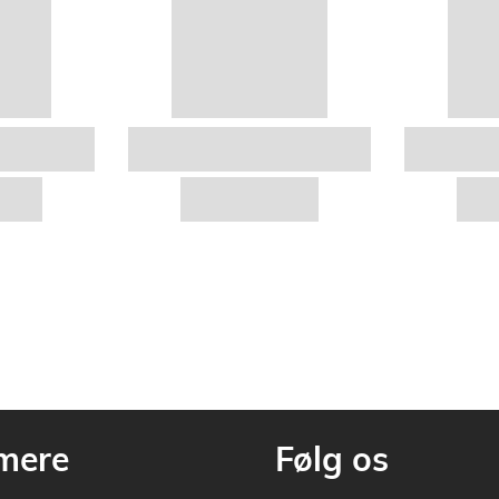
mere
Følg os