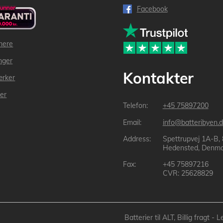
Facebook
mere
inger
Kontakter
ærker
der
+45 75897200
info@batteribyen.d
Spettrupvej 1A-B,
Hedensted, Denma
+45 75897216
CVR: 25628829
Batterier til ALT, Billig fragt 