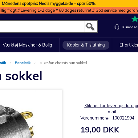
Månedens spotpris: Nedis myggefælde – spar 50%.
illig fragt // Levering 1-2 dage // 60 dages returret // God service med garan
Kundeser
Værktøj Maskiner & Bolig
Kabler & Tilslutning
El-artikle
stik
Panelstik
Mikrofon chassis hun sokkel
 sokkel
Klik her for leveringsdato pr
mail
Varenummer
100021994
19,00 DKK