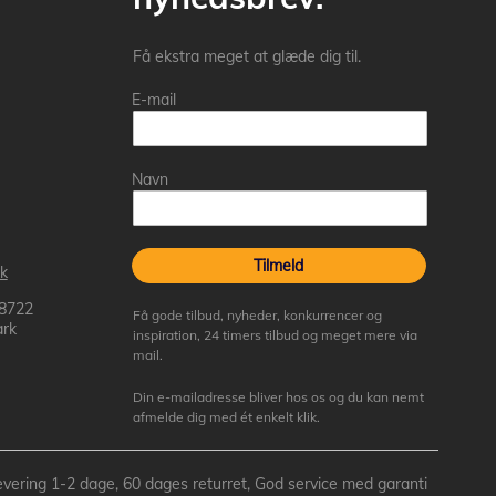
Få ekstra meget at glæde dig til.
E-mail
Navn
Tilmeld
k
 8722
Få gode tilbud, nyheder, konkurrencer og
rk
inspiration, 24 timers tilbud og meget mere via
mail.
Din e-mailadresse bliver hos os og du kan nemt
afmelde dig med ét enkelt klik.
- Levering 1-2 dage, 60 dages returret, God service med garanti