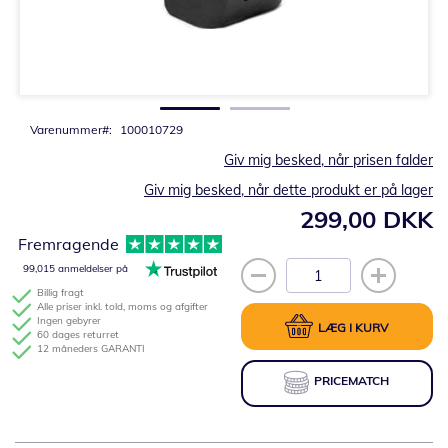
Gå
til
starten
af
billedgalleriet
Varenummer
100010729
Giv mig besked, når prisen falder
Giv mig besked, når dette produkt er på lager
299,00 DKK
Fremragende
99,015 anmeldelser på
Billig fragt
Alle priser inkl. told, moms og afgifter
Ingen gebyrer
LÆG I KURV
60 dages returret
12 måneders GARANTI
PRICEMATCH