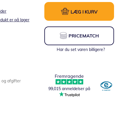
lder
LÆG I KURV
dukt er på lager
PRICEMATCH
Har du set varen billigere?
Fremragende
s og afgifter
99,015 anmeldelser på