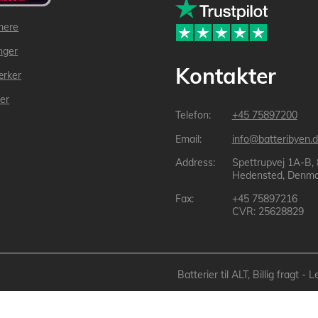
mere
inger
Kontakter
ærker
der
+45 75897200
info@batteribyen.d
Spettrupvej 1A-B,
Hedensted, Denma
+45 75897216
CVR: 25628829
Batterier til ALT, Billig fragt 
Batteribyen.dk ApS: © 2003-2025 batteribyen.dk