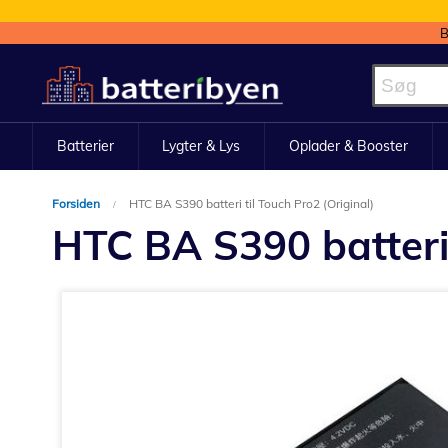
B
Skip
to
Content
Batterier
Lygter & Lys
Oplader & Booster
Forsiden
HTC BA S390 batteri til Touch Pro2 (Original)
HTC BA S390 batteri 
Gå
til
slutningen
af
billedgalleriet