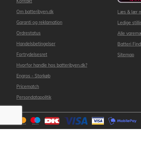
Kontakt
Om batteribyen.dk
Læs & lær 
Garanti og reklamation
Ledige still
Ordrestatus
Alle varem
Handelsbetingelser
Batteri Fin
Fortrydelsesret
Sitemap
Hvorfor handle hos batteribyen.dk?
Engros - Storkøb
Pricematch
Persondatapolitik