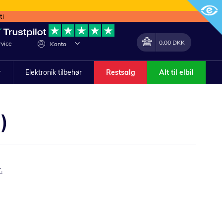
ti
Min indkøbskurv
Lave
0,00 DKK
vice
Konto
om
r
Elektronik tilbehør
Restsalg
Alt til elbil
)
.