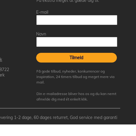
Få ekstra meget at glæde dig til.
E-mail
Navn
Tilmeld
k
 8722
Få gode tilbud, nyheder, konkurrencer og
rk
inspiration, 24 timers tilbud og meget mere via
mail.
Din e-mailadresse bliver hos os og du kan nemt
afmelde dig med ét enkelt klik.
- Levering 1-2 dage, 60 dages returret, God service med garanti