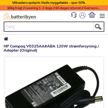
Månedens spotpris: Nedis myggefælde – spar 50%.
Billig fragt // Levering 1-2 dage // 60 dages returret // God service med garanti
Min indkøbs
HP Compaq VE025AA#ABA 120W strømforsyning /
Adapter (Original)
Gå
til
slutningen
af
billedgalleriet