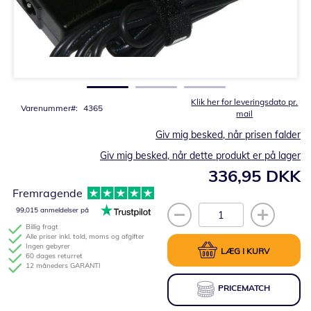
Gå
til
starten
af
billedgalleriet
Klik her for leveringsdato pr.
Varenummer
4365
mail
Giv mig besked, når prisen falder
Giv mig besked, når dette produkt er på lager
336,95 DKK
Fremragende
99,015 anmeldelser på
Billig fragt
Alle priser inkl. told, moms og afgifter
Ingen gebyrer
LÆG I KURV
60 dages returret
12 måneders GARANTI
PRICEMATCH