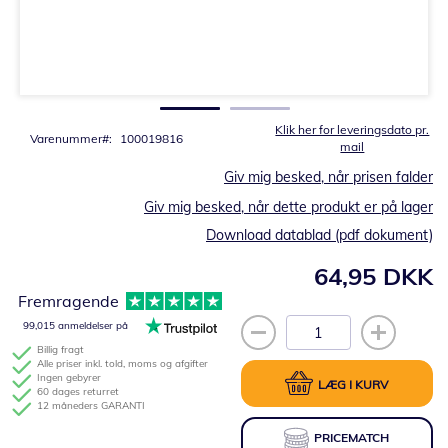
Gå
til
starten
af
billedgalleriet
Klik her for leveringsdato pr.
Varenummer
100019816
mail
Giv mig besked, når prisen falder
Giv mig besked, når dette produkt er på lager
Download datablad (pdf dokument)
64,95 DKK
Fremragende
99,015 anmeldelser på
Billig fragt
Alle priser inkl. told, moms og afgifter
Ingen gebyrer
LÆG I KURV
60 dages returret
12 måneders GARANTI
PRICEMATCH